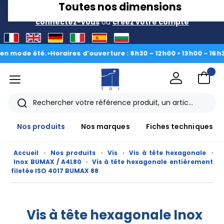
Toutes nos dimensions
TARIF PRO
Pour accéder à votre tarification,
connectez-vous
ou
créez votre compte
mode été.
•
Horaires d’ouverture : 8h30 – 12h00 • 13h00 - 16h30
|
Du
menu
TDI
Rechercher
Nos produits
Nos marques
Fiches techniques
Accueil
›
Nos produits
›
Vis
›
Vis à tête hexagonale
›
Inox BUMAX / A4L80
›
Vis à tête hexagonale entièrement
filetée ISO 4017 BUMAX 88
Vis à tête hexagonale Inox