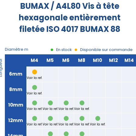
Nos
BUMAX / A4L80 Vis à tête
produits
hexagonale entièrement
CAD/3D
filetée ISO 4017 BUMAX 88
Nos
marques
Diamètre m
En stock
Disponible sur commande
Fiches
M4
M5
M6
M8
M10
M12
M14
gueur
techniques
6mm
Voir la ref.
Catalogue
8mm
Documentations
Voir la ref.
10mm
Mon
Voir la ref.
Voir la ref.
Voir la ref.
Voir la ref.
compte
12mm
Voir la ref.
Voir la ref.
Voir la ref.
Voir la ref.
Voir la ref.
Mon
Nous contacter
-
+
14mm