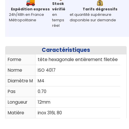
Stock
Expédition express
vérifié
Tarifs dégressifs
24h/48h en France
en
et quantité supérieure
Métropolitaine
temps
disponible sur demande
réel
Caractéristiques
Forme
tête hexagonale entièrement filetée
Norme
ISO 4017
Diamètre M
M4
Pas
0.70
Longueur
12mm
Matière
inox 316L 80