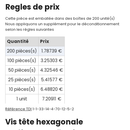
Regles de prix
Documentations
Cette pièce est emballée dans des boîtes de 200 unité(s)
Mon
Nous appliquons un supplément pour le déconditionnement
selon les règles suivantes
compte
Quantité
Prix
Mon
200 pièces(s)
1.78739 €
panier
100 pièces(s)
3.25303 €
Contact
50 pièces(s)
4.32546 €
25 pièces(s)
5.41577 €
10 pièces(s)
6.48820 €
1 unit
7.20911 €
Référence TDI
1-1-33-14-4-70-12-5-2
Vis tête hexagonale