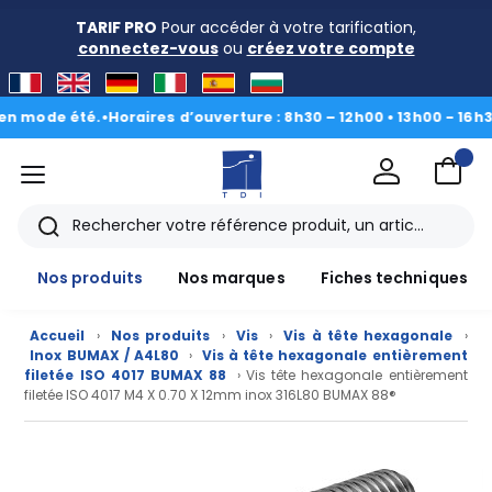
TARIF PRO
Pour accéder à votre tarification,
connectez-vous
ou
créez votre compte
de été.
•
Horaires d’ouverture : 8h30 – 12h00 • 13h00 - 16h30
|
Du 3
menu
TDI
Rechercher
Nos produits
Nos marques
Fiches techniques
Accueil
›
Nos produits
›
Vis
›
Vis à tête hexagonale
›
Inox BUMAX / A4L80
›
Vis à tête hexagonale entièrement
filetée ISO 4017 BUMAX 88
› Vis tête hexagonale entièrement
filetée ISO 4017 M4 X 0.70 X 12mm inox 316L80 BUMAX 88®