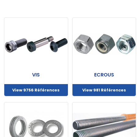
Nos
produits
CAD/3D
VIS
ECROUS
Nos
View 9756 Références
View 981 Références
marques
Fiches
techniques
Catalogue