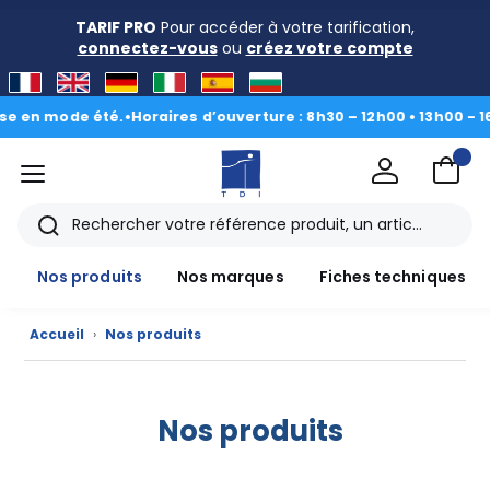
TARIF PRO
Pour accéder à votre tarification,
connectez-vous
ou
créez votre compte
mode été.
•
Horaires d’ouverture : 8h30 – 12h00 • 13h00 - 16h30
|
Du
menu
TDI
Rechercher
Nos produits
Nos marques
Fiches techniques
Accueil
›
Nos produits
Nos produits