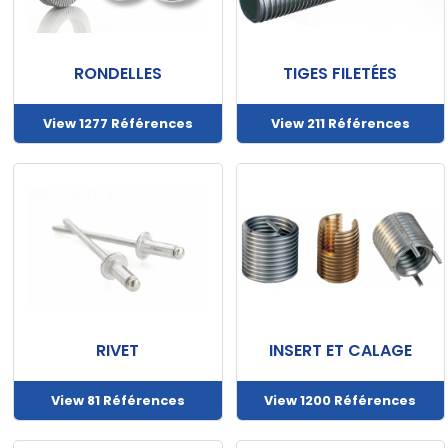
Documentations
Mon
RONDELLES
TIGES FILETÉES
compte
View 1277 Références
View 211 Références
Mon
panier
Contact
RIVET
INSERT ET CALAGE
View 81 Références
View 1200 Références