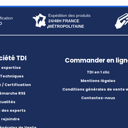
Expédition des produits
fication
24/48H FRANCE
O
MÉTROPOLITAINE
ciété TDI
Commander en lign
 expertise
TDI en 1 clic
 Techniques
Mentions légales
é / Certification
Conditions générales de vente 
démarche RSE
Contactez-nous
tualités
e des experts
 rejoindre
énérales de Vente