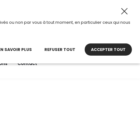
8 août 2026, TDI passe en mode été.
•
Horaires d’ouvertu
ivés ou non par vous à tout moment, en particulier ceux qui nous
22 27 30 27
contact@tdi.fr
pel non surtaxé
EN SAVOIR PLUS
REFUSER TOUT
ACCEPTER TOUT
ons
Contact