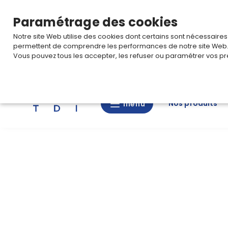
TARIF PRO
Pour accéder à votre tarification,
connectez-
Paramétrage des cookies
Notre site Web utilise des cookies dont certains sont nécessaire
permettent de comprendre les performances de notre site Web
Vous pouvez tous les accepter, les refuser ou paramétrer vos pr
Rechercher
Nos produits
menu
menu
Nos
produits
CAD/3D
Nos
marques
Fiches