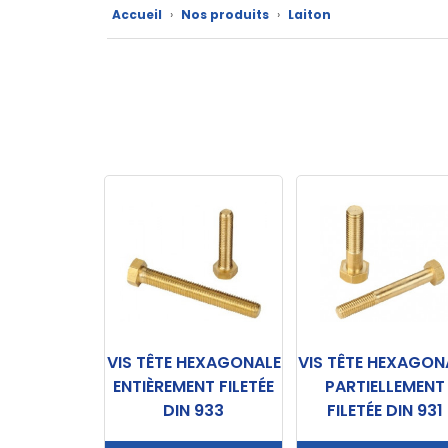
Accueil
›
Nos produits
›
Laiton
techniques
Catalogue
Documentations
Mon
compte
Mon
panier
Contact
VIS TÊTE HEXAGONALE
VIS TÊTE HEXAGON
ENTIÈREMENT FILETÉE
PARTIELLEMENT
DIN 933
FILETÉE DIN 931