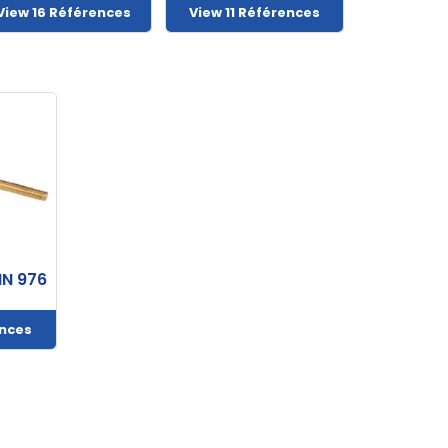
View 16 Références
View 11 Références
IN 976
ences