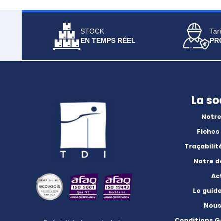
STOCK
Tari
EN TEMPS RÉEL
PR
La so
Notre
Fiches
Traçabilit
Notre 
Ac
Le guid
Nous
Conditions G