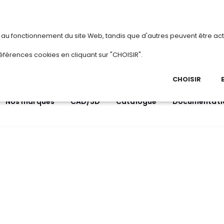
vous
ou
créez votre compte
Du 3 au 2
s au fonctionnement du site Web, tandis que d'autres peuvent être act
.
éférences cookies en cliquant sur "CHOISIR".
03 
Ap
CHOISIR
Nos marques
CAD/3D
Catalogue
Documentati