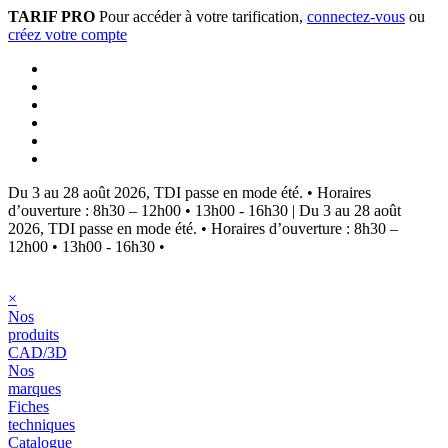
TARIF PRO
Pour accéder à votre tarification,
connectez-vous
ou
créez votre compte
Du 3 au 28 août 2026, TDI passe en mode été.
•
Horaires
d’ouverture : 8h30 – 12h00 • 13h00 - 16h30
|
Du 3 au 28 août
2026, TDI passe en mode été.
•
Horaires d’ouverture : 8h30 –
12h00 • 13h00 - 16h30
•
×
Nos
produits
CAD/3D
Nos
marques
Fiches
techniques
Catalogue