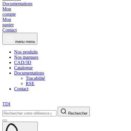
Documentations
Mon
compte
Mon
panier
Contact
menu
menu
Nos produits
Nos marques
CAD/3D
Catalogue
Documentations
Traçabilité
RSE
Contact
TDI
Rechercher