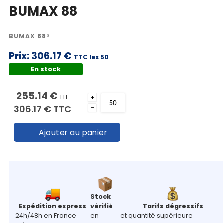
BUMAX 88
BUMAX 88®
Prix:
306.17 €
TTC les 50
En stock
255.14 €
HT
+
306.17 €
TTC
-
Ajouter au panier
Stock
Expédition express
vérifié
Tarifs dégressifs
24h/48h en France
en
et quantité supérieure