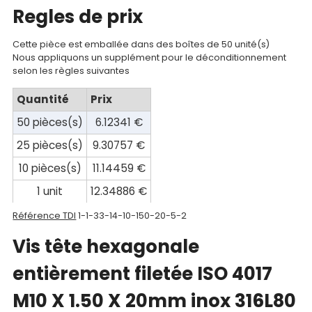
Regles de prix
Documentations
Cette pièce est emballée dans des boîtes de 50 unité(s)
Mon
Nous appliquons un supplément pour le déconditionnement
selon les règles suivantes
compte
Quantité
Prix
Mon
50 pièces(s)
6.12341 €
panier
25 pièces(s)
9.30757 €
Contact
10 pièces(s)
11.14459 €
1 unit
12.34886 €
Référence TDI
1-1-33-14-10-150-20-5-2
Vis tête hexagonale
entièrement filetée ISO 4017
M10 X 1.50 X 20mm inox 316L80