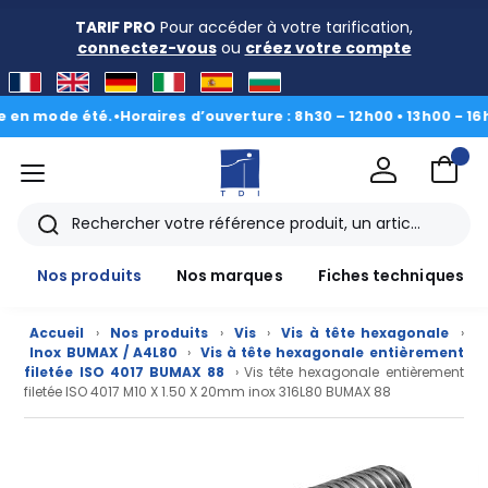
TARIF PRO
Pour accéder à votre tarification,
connectez-vous
ou
créez votre compte
ode été.
•
Horaires d’ouverture : 8h30 – 12h00 • 13h00 - 16h30
|
Du 
menu
TDI
Rechercher
Nos produits
Nos marques
Fiches techniques
Accueil
›
Nos produits
›
Vis
›
Vis à tête hexagonale
›
Inox BUMAX / A4L80
›
Vis à tête hexagonale entièrement
filetée ISO 4017 BUMAX 88
› Vis tête hexagonale entièrement
filetée ISO 4017 M10 X 1.50 X 20mm inox 316L80 BUMAX 88