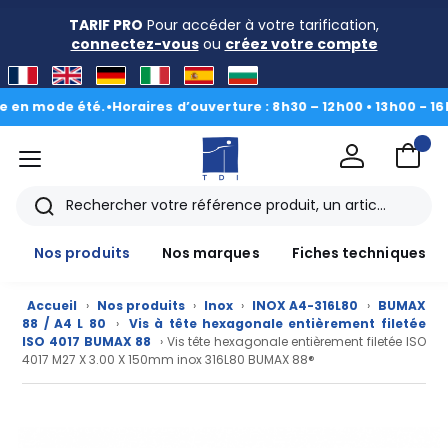
TARIF PRO
Pour accéder à votre tarification,
connectez-vous
ou
créez votre compte
ode été.
•
Horaires d’ouverture : 8h30 – 12h00 • 13h00 - 16h30
|
Du
menu
TDI
Rechercher
Nos produits
Nos marques
Fiches techniques
Accueil
›
Nos produits
›
Inox
›
INOX A4-316L80
›
BUMAX
88 / A4 L 80
›
Vis à tête hexagonale entièrement filetée
ISO 4017 BUMAX 88
› Vis tête hexagonale entièrement filetée ISO
4017 M27 X 3.00 X 150mm inox 316L80 BUMAX 88®