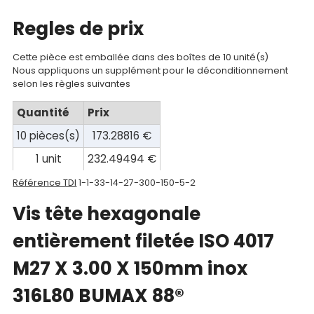
Documentations
Regles de prix
Mon
Cette pièce est emballée dans des boîtes de 10 unité(s)
compte
Nous appliquons un supplément pour le déconditionnement
selon les règles suivantes
Mon
Quantité
Prix
panier
10 pièces(s)
173.28816 €
Contact
1 unit
232.49494 €
Référence TDI
1-1-33-14-27-300-150-5-2
Vis tête hexagonale
entièrement filetée ISO 4017
M27 X 3.00 X 150mm inox
316L80 BUMAX 88®