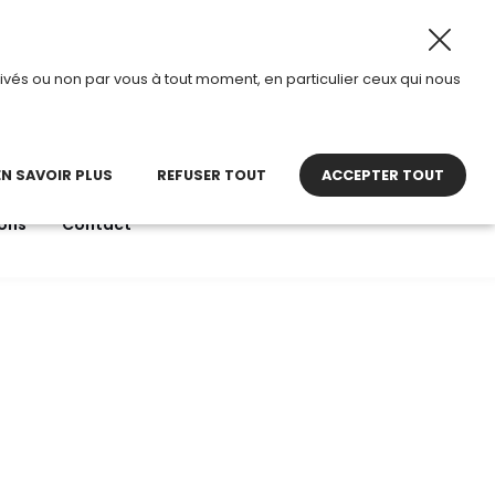
026, TDI passe en mode été.
•
Horaires d’ouverture : 8h3
ivés ou non par vous à tout moment, en particulier ceux qui nous
22 27 30 27
contact@tdi.fr
pel non surtaxé
EN SAVOIR PLUS
REFUSER TOUT
ACCEPTER TOUT
ons
Contact