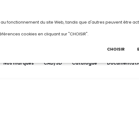
vous
ou
créez votre compte
Du 3 au 28 août 2
s au fonctionnement du site Web, tandis que d'autres peuvent être act
.
éférences cookies en cliquant sur "CHOISIR".
03 
Ap
CHOISIR
Nos marques
CAD/3D
Catalogue
Documentati