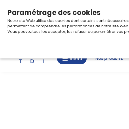
TARIF PRO
Pour accéder à votre tarification,
connectez-
Paramétrage des cookies
Notre site Web utilise des cookies dont certains sont nécessaire
permettent de comprendre les performances de notre site Web
Vous pouvez tous les accepter, les refuser ou paramétrer vos pr
Rechercher
Nos produits
menu
menu
Nos