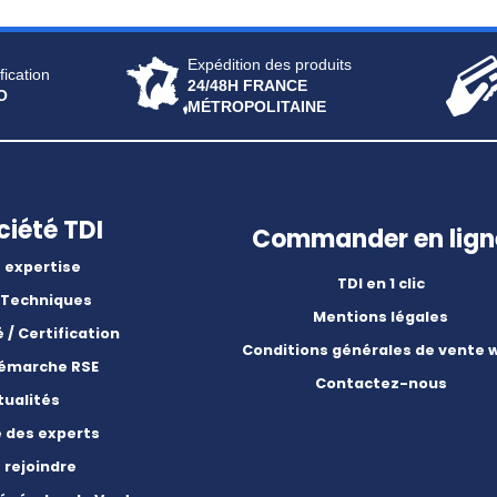
Expédition des produits
fication
24/48H FRANCE
O
MÉTROPOLITAINE
ciété TDI
Commander en lign
 expertise
TDI en 1 clic
 Techniques
Mentions légales
é / Certification
Conditions générales de vente 
démarche RSE
Contactez-nous
tualités
e des experts
 rejoindre