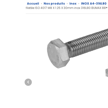
produits
Accueil
›
Nos produits
›
Inox
›
INOX A4-316L80
filetée ISO 4017 M8 X 1.25 X 30mm inox 316L80 BUMAX 88®
CAD/3D
Nos
marques
Fiches
techniques
Catalogue
Documentations
Mon
compte
Mon
panier