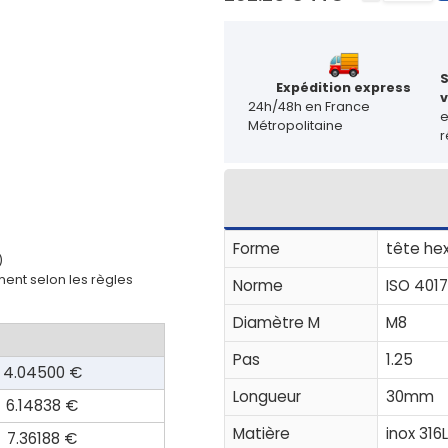
Expédition express
v
24h/48h en France
Métropolitaine
r
Forme
tête he
)
ent selon les règles
Norme
ISO 4017
Diamètre M
M8
Pas
1.25
4.04500 €
Longueur
30mm
6.14838 €
Matière
inox 316
7.36188 €