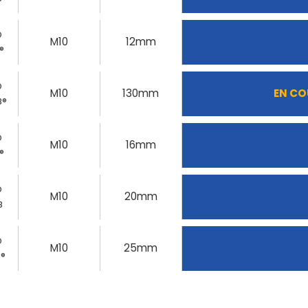
O
M10
12mm
®
O
M10
130mm
EN CO
8®
O
M10
16mm
®
O
M10
20mm
8
O
M10
25mm
8®