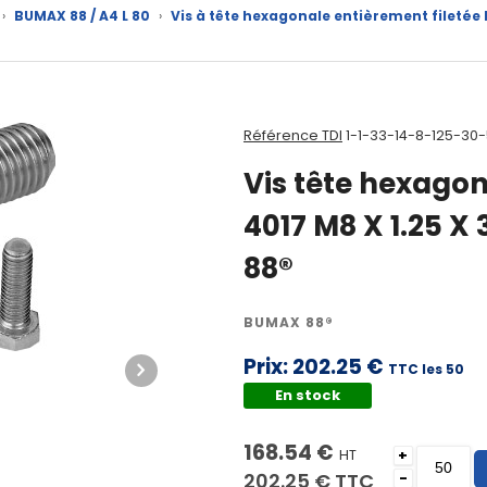
›
BUMAX 88 / A4 L 80
›
Vis à tête hexagonale entièrement filetée
Référence TDI
1-1-33-14-8-125-30
Vis tête hexagon
4017 M8 X 1.25 
88®
BUMAX 88®
Prix:
202.25 €
TTC les 50
En stock
168.54 €
HT
+
202.25 €
TTC
-