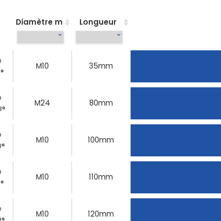
Diamètre m
Longueur
O
M10
35mm
8®
O
M24
80mm
8®
O
M10
100mm
8®
O
M10
110mm
8®
O
M10
120mm
8®