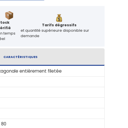
Stock
Tarifs dégressifs
érifié
et quantité supérieure disponible sur
en temps
demande
éel
CARACTÉRISTIQUES
xagonale entièrement filetée
L 80