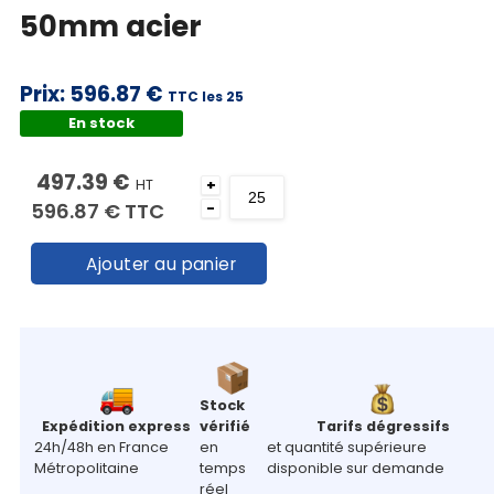
50mm acier
Prix:
596.87 €
TTC les 25
En stock
497.39 €
HT
+
596.87 €
TTC
-
Ajouter au panier
Stock
Expédition express
vérifié
Tarifs dégressifs
24h/48h en France
en
et quantité supérieure
Métropolitaine
temps
disponible sur demande
réel