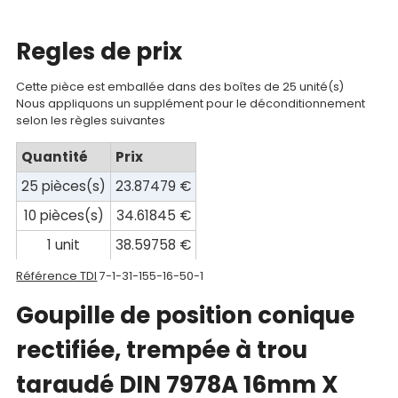
compte
Regles de prix
Mon
panier
Cette pièce est emballée dans des boîtes de 25 unité(s)
Nous appliquons un supplément pour le déconditionnement
Contact
selon les règles suivantes
Quantité
Prix
25 pièces(s)
23.87479 €
10 pièces(s)
34.61845 €
1 unit
38.59758 €
Référence TDI
7-1-31-155-16-50-1
Goupille de position conique
rectifiée, trempée à trou
taraudé DIN 7978A 16mm X