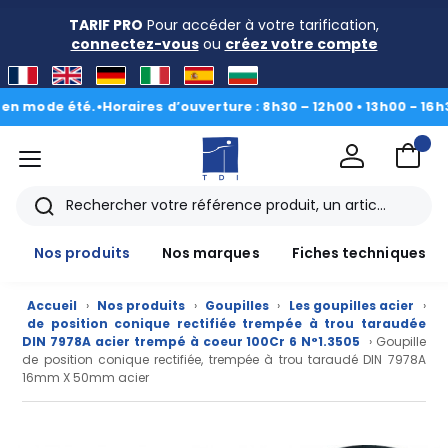
TARIF PRO
Pour accéder à votre tarification,
connectez-vous
ou
créez votre compte
mode été.
•
Horaires d’ouverture : 8h30 – 12h00 • 13h00 - 16h30
|
Du
menu
TDI
Rechercher
Nos produits
Nos marques
Fiches techniques
Accueil
›
Nos produits
›
Goupilles
›
Les goupilles acier
›
de position conique rectifiée trempée à trou taraudée
DIN 7978A acier trempé à coeur 100Cr 6 N°1.3505
› Goupille
de position conique rectifiée, trempée à trou taraudé DIN 7978A
16mm X 50mm acier