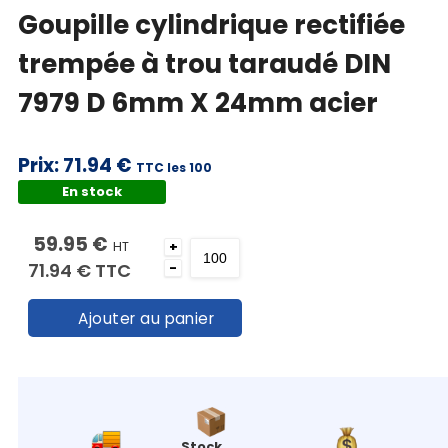
Goupille cylindrique rectifiée
trempée à trou taraudé DIN
7979 D 6mm X 24mm acier
Prix:
71.94 €
TTC les 100
En stock
59.95 €
HT
+
71.94 €
TTC
-
Ajouter au panier
Stock