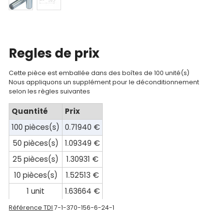
Mon
compte
Mon
panier
Regles de prix
Contact
Cette pièce est emballée dans des boîtes de 100 unité(s)
Nous appliquons un supplément pour le déconditionnement
selon les règles suivantes
Quantité
Prix
100 pièces(s)
0.71940 €
50 pièces(s)
1.09349 €
25 pièces(s)
1.30931 €
10 pièces(s)
1.52513 €
1 unit
1.63664 €
Référence TDI
7-1-370-156-6-24-1