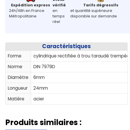
Expédition express
vérifié
Tarifs dégressifs
24h/48h en France
en
et quantité supérieure
Métropolitaine
temps
disponible sur demande
réel
Caractéristiques
Forme
cylindrique rectifiée à trou taraudé trempée
Norme
DIN 7979D
Diamètre
6mm
Longueur
24mm
Matière
acier
Produits similaires :