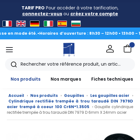
TARIF PRO
Pour accéder à votre tarification,
connectez-vous
ou
créez votre compte
 mode été.
•
Horaires d’ouverture : 8h30 – 12h00 • 13h00 - 16h30
|
menu
TDI
Rechercher
Nos produits
Nos marques
Fiches techniques
Accueil
›
Nos produits
›
Goupilles
›
Les goupilles acier
›
Cylindrique rectifiée trempée à trou taraudé DIN 7979D
acier trempé à coeur 100 Cr6N°1.3505
› Goupille cylindrique
rectifiée trempée à trou taraudé DIN 7979 D 6mm X 24mm acier