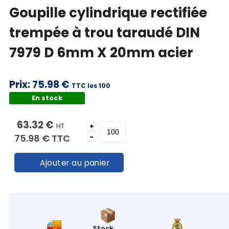
Goupille cylindrique rectifiée
trempée à trou taraudé DIN
7979 D 6mm X 20mm acier
Prix:
75.98 €
TTC les 100
En stock
63.32 €
HT
+
75.98 €
TTC
-
Ajouter au panier
Stock