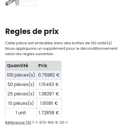
Mon
compte
Mon
panier
Regles de prix
Contact
Cette pièce est emballée dans des boîtes de 100 unité(s)
Nous appliquons un supplément pour le déconditionnement
selon les règles suivantes
Quantité
Prix
100 pièces(s)
0.75982 €
50 pièces(s)
1.15493 €
25 pièces(s)
1.38287 €
10 pièces(s)
1.61081 €
1 unit
1.72858 €
Référence TDI
7-1-370-156-6-20-1