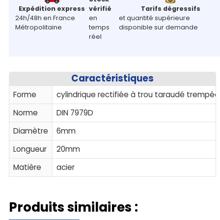
Expédition express
vérifié
Tarifs dégressifs
24h/48h en France
en
et quantité supérieure
Métropolitaine
temps
disponible sur demande
réel
Caractéristiques
Forme
cylindrique rectifiée à trou taraudé trempée
Norme
DIN 7979D
Diamètre
6mm
Longueur
20mm
Matière
acier
Produits similaires :