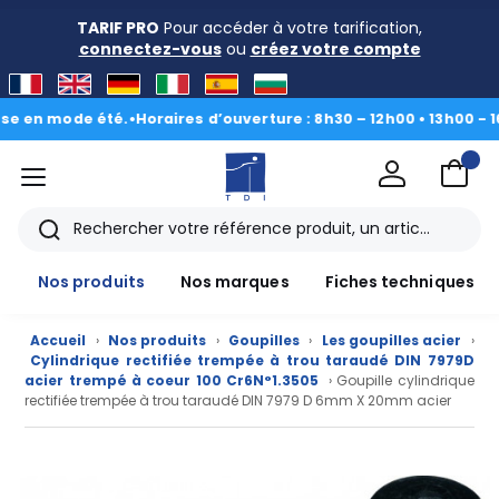
TARIF PRO
Pour accéder à votre tarification,
connectez-vous
ou
créez votre compte
 mode été.
•
Horaires d’ouverture : 8h30 – 12h00 • 13h00 - 16h30
|
D
menu
TDI
Rechercher
Nos produits
Nos marques
Fiches techniques
Accueil
›
Nos produits
›
Goupilles
›
Les goupilles acier
›
Cylindrique rectifiée trempée à trou taraudé DIN 7979D
acier trempé à coeur 100 Cr6N°1.3505
› Goupille cylindrique
rectifiée trempée à trou taraudé DIN 7979 D 6mm X 20mm acier