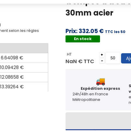
trempée à trou 
30mm acier
)
Prix:
332.05 €
ent selon les règles
TTC les 50
En stock
HT
+
6.64098 €
Aj
NaN €
TTC
-
10.09428 €
12.08658 €
13.39264 €
Expédition express
v
24h/48h en France
Métropolitaine
r