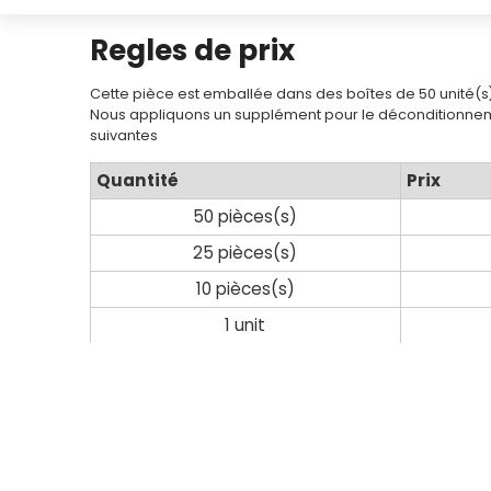
marques
Regles de prix
Fiches
techniques
Cette pièce est emballée dans des boîtes de 50 unité(s
Nous appliquons un supplément pour le déconditionnem
Catalogue
suivantes
Quantité
Prix
Documentations
50 pièces(s)
Mon
25 pièces(s)
compte
10 pièces(s)
Mon
1 unit
panier
Contact