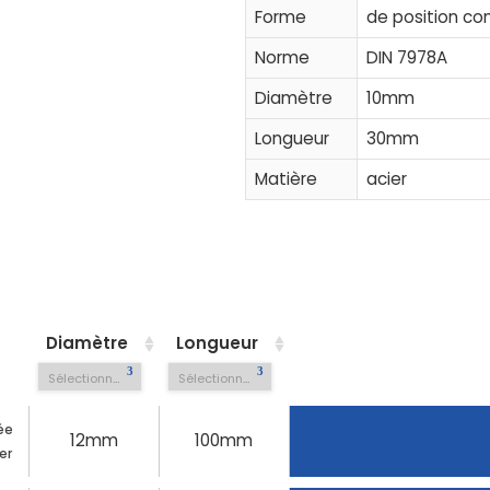
Forme
de position co
Norme
DIN 7978A
Diamètre
10mm
Longueur
30mm
Matière
acier
Diamètre
Longueur
Sélectionner une option
Sélectionner une option
ée
12mm
100mm
er