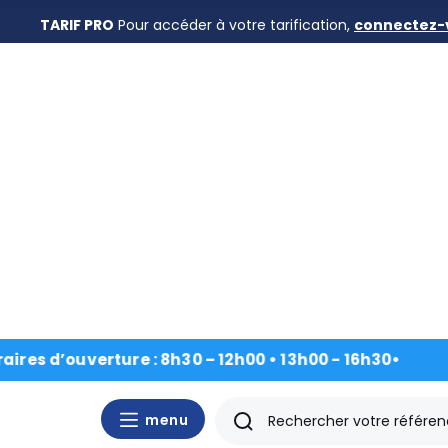
TARIF PRO
Pour accéder à votre tarification,
connectez-
Accueil
›
Nos produits
›
Goupilles
›
Les goupill
Goupille de position conique rectifiée, trempée à trou
Nos
produits
d’ouverture : 8h30 – 12h00 • 13h00 - 16h30
•
CAD/3D
menu
Nos
menu
Rechercher