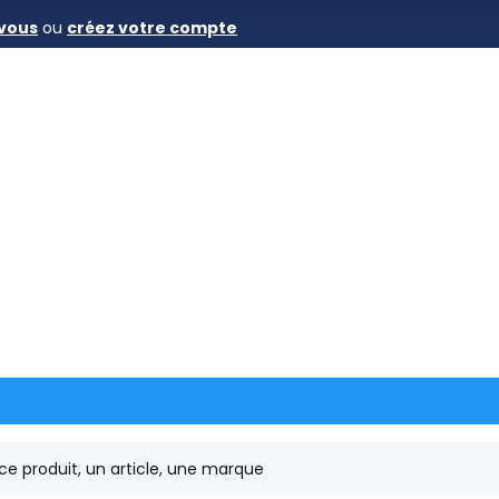
vous
ou
créez votre compte
es acier
›
de position conique rectifiée trempée à trou taraudée 
 taraudé DIN 7978A 10mm X 30mm acier
Référence TDI
7-1-31-155-10-30-1
Goupille de posit