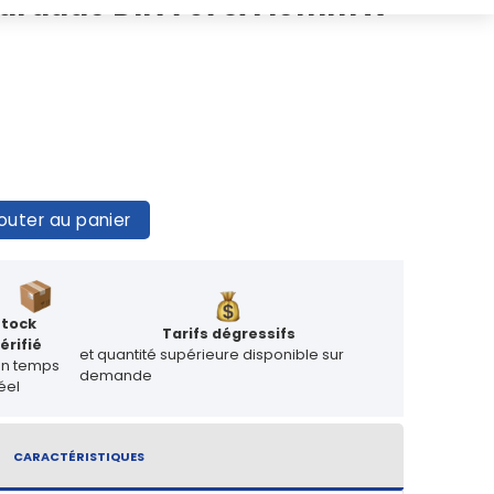
taraudé DIN 7978A 10mm X
outer au panier
Stock
Tarifs dégressifs
érifié
et quantité supérieure disponible sur
en temps
demande
éel
CARACTÉRISTIQUES