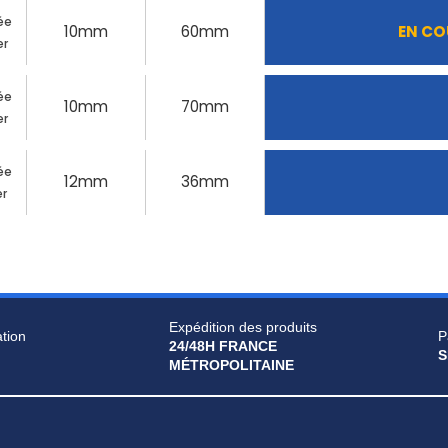
ée
10mm
60mm
EN CO
er
ée
10mm
70mm
er
ée
12mm
36mm
er
Expédition des produits
ation
P
24/48H FRANCE
S
MÉTROPOLITAINE