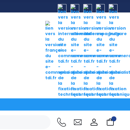
DIN 7978A acier trempé à coeur 100Cr 6 N°1.3505
›
ion conique rectifiée,