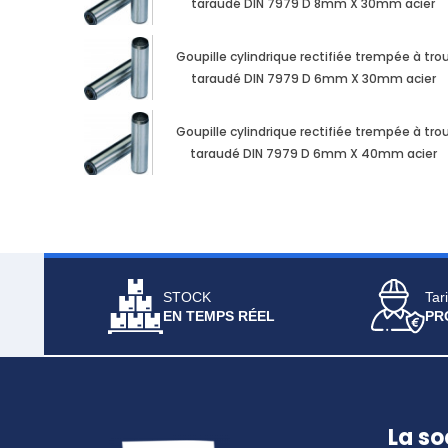
taraudé DIN 7979 D 8mm X 30mm acier
Goupille cylindrique rectifiée trempée à tro
taraudé DIN 7979 D 6mm X 30mm acier
Goupille cylindrique rectifiée trempée à tro
taraudé DIN 7979 D 6mm X 40mm acier
STOCK
Tari
EN TEMPS RÉEL
PR
La so