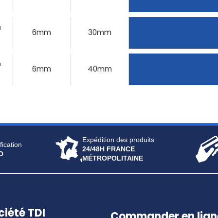
u
6mm
30mm
u
6mm
40mm
Expédition des produits
fication
24/48H FRANCE
O
MÉTROPOLITAINE
ciété TDI
Commander en lign