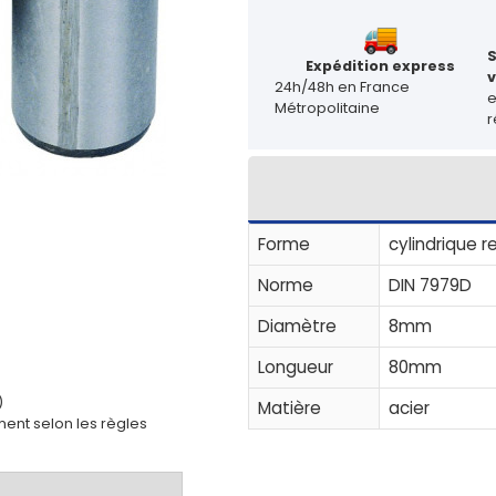
Expédition express
v
24h/48h en France
Métropolitaine
r
Forme
cylindrique 
Norme
DIN 7979D
Diamètre
8mm
Longueur
80mm
)
Matière
acier
ent selon les règles