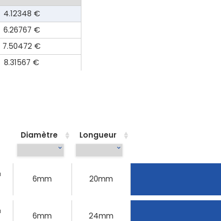
4.12348 €
6.26767 €
7.50472 €
8.31567 €
Diamètre
Longueur
u
6mm
20mm
u
6mm
24mm