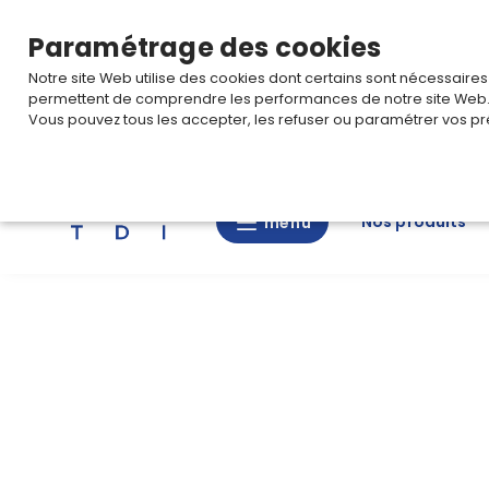
TARIF PRO
Pour accéder à votre tarification,
connectez-
Paramétrage des cookies
Notre site Web utilise des cookies dont certains sont nécessaire
permettent de comprendre les performances de notre site Web
Vous pouvez tous les accepter, les refuser ou paramétrer vos pr
Rechercher
Nos produits
menu
menu
Nos
produits
CAD/3D