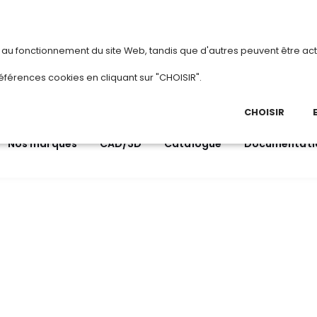
vous
ou
créez votre compte
Du 3 au 28 août 
s au fonctionnement du site Web, tandis que d'autres peuvent être act
.
éférences cookies en cliquant sur "CHOISIR".
03 
Ap
CHOISIR
Nos marques
CAD/3D
Catalogue
Documentati