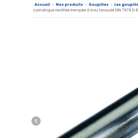
Accueil
›
Nos produits
›
Goupilles
›
Les goupill
Nos
cylindrique rectifiée trempée à trou taraudé DIN 7979
marques
Fiches
techniques
Catalogue
Documentations
Mon
compte
Mon
panier
Contact