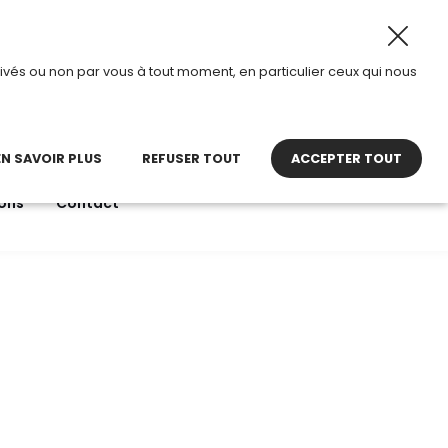
2026, TDI passe en mode été.
•
Horaires d’ouverture : 8h
ivés ou non par vous à tout moment, en particulier ceux qui nous
22 27 30 27
contact@tdi.fr
pel non surtaxé
EN SAVOIR PLUS
REFUSER TOUT
ACCEPTER TOUT
ons
Contact