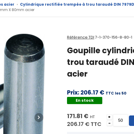
es acier
›
Cylindrique rectifiée trempée à trou taraudé DIN 7979D
 D 8mm X 80mm acier
Référence TDI
7-1-370-156-8-80-1
Goupille cylindr
trou taraudé D
acier
Prix:
206.17 €
TTC les 50
En stock
171.81 €
HT
+
206.17 €
TTC
-