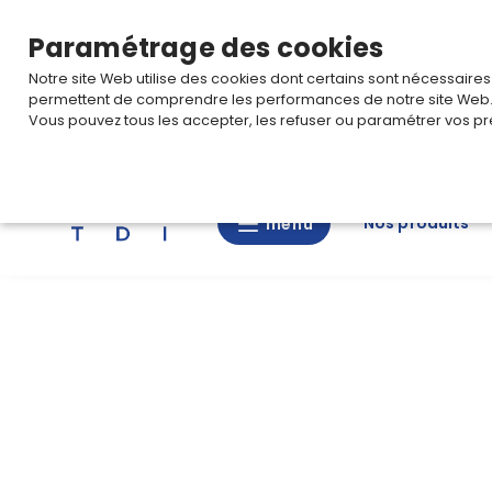
TARIF PRO
Pour accéder à votre tarification,
connectez-
Paramétrage des cookies
Notre site Web utilise des cookies dont certains sont nécessaire
permettent de comprendre les performances de notre site Web
Vous pouvez tous les accepter, les refuser ou paramétrer vos pr
Rechercher
Nos produits
menu
menu
Nos
produits
CAD/3D