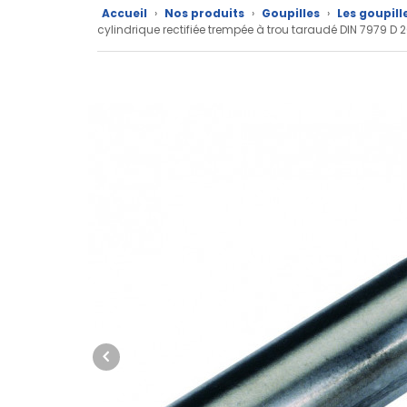
Accueil
›
Nos produits
›
Goupilles
›
Les goupill
Nos
cylindrique rectifiée trempée à trou taraudé DIN 7979
marques
Fiches
techniques
Catalogue
Documentations
Mon
compte
Mon
panier
Contact