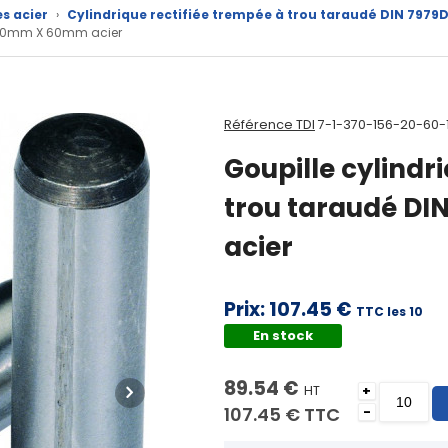
es acier
›
Cylindrique rectifiée trempée à trou taraudé DIN 7979D
 D 20mm X 60mm acier
Référence TDI
7-1-370-156-20-60-
Goupille cylindr
trou taraudé D
acier
Prix:
107.45 €
TTC les 10
En stock
89.54 €
HT
+
107.45 €
TTC
-