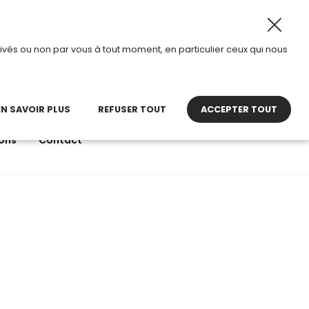
 2026, TDI passe en mode été.
•
Horaires d’ouverture : 8
ivés ou non par vous à tout moment, en particulier ceux qui nous
22 27 30 27
contact@tdi.fr
pel non surtaxé
EN SAVOIR PLUS
REFUSER TOUT
ACCEPTER TOUT
ons
Contact