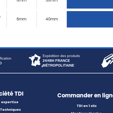
6mm
30mm
u
6mm
40mm
Expédition des produits
fication
24/48H FRANCE
O
MÉTROPOLITAINE
ciété TDI
Commander en lign
 expertise
TDI en 1 clic
 Techniques