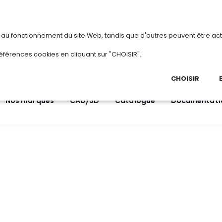
vous
ou
créez votre compte
Du 3 au 28 août
s au fonctionnement du site Web, tandis que d'autres peuvent être act
.
éférences cookies en cliquant sur "CHOISIR".
03 
Ap
CHOISIR
Nos marques
CAD/3D
Catalogue
Documentati