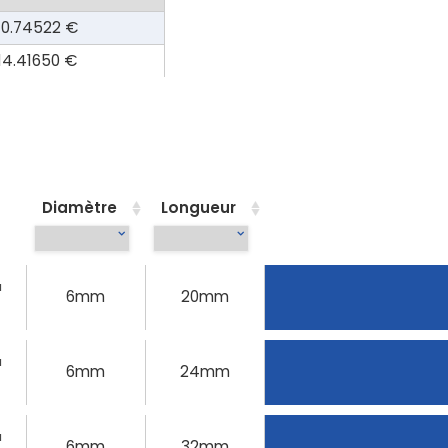
10.74522 €
14.41650 €
Diamètre
Longueur
u
6mm
20mm
u
6mm
24mm
u
6mm
32mm