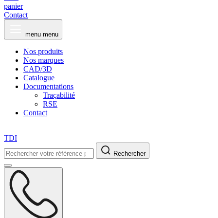
panier
Contact
menu
menu
Nos produits
Nos marques
CAD/3D
Catalogue
Documentations
Traçabilité
RSE
Contact
TDI
Rechercher