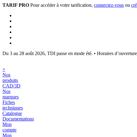
TARIF PRO
Pour accéder à votre tarification,
connectez-vous
ou
cr
Du 3 au 28 août 2026, TDI passe en mode été.
•
Horaires d’ouvertur
×
Nos
produits
CAD/3D
Nos
marques
Fiches
techniques
Catalogue
Documentations
Mon
compte
Mon