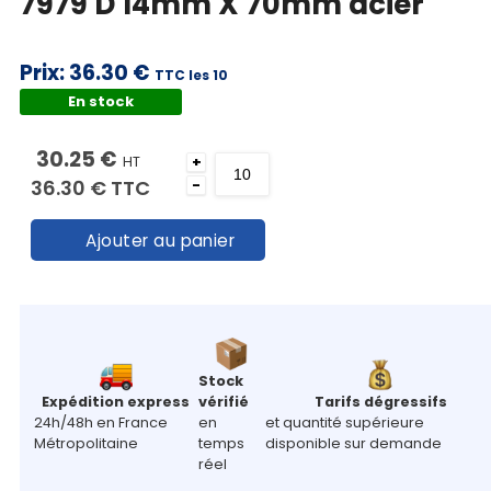
7979 D 14mm X 70mm acier
Prix:
36.30 €
TTC les 10
En stock
30.25 €
HT
+
36.30 €
TTC
-
Ajouter au panier
Stock
Expédition express
vérifié
Tarifs dégressifs
24h/48h en France
en
et quantité supérieure
Métropolitaine
temps
disponible sur demande
réel