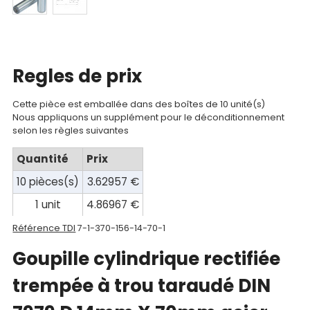
compte
Mon
panier
Regles de prix
Contact
Cette pièce est emballée dans des boîtes de 10 unité(s)
Nous appliquons un supplément pour le déconditionnement
selon les règles suivantes
Quantité
Prix
10 pièces(s)
3.62957 €
1 unit
4.86967 €
Référence TDI
7-1-370-156-14-70-1
Goupille cylindrique rectifiée
trempée à trou taraudé DIN