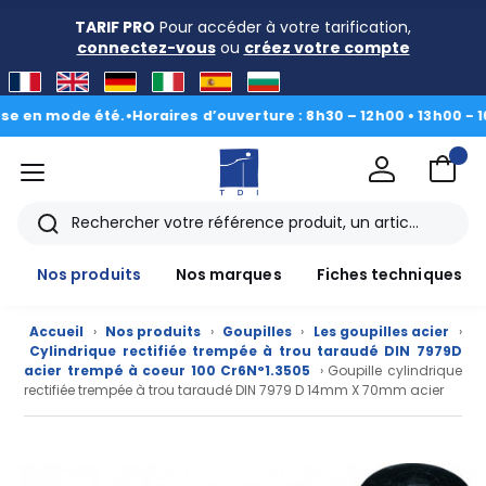
TARIF PRO
Pour accéder à votre tarification,
connectez-vous
ou
créez votre compte
 mode été.
•
Horaires d’ouverture : 8h30 – 12h00 • 13h00 - 16h30
|
D
menu
TDI
Rechercher
Nos produits
Nos marques
Fiches techniques
Accueil
›
Nos produits
›
Goupilles
›
Les goupilles acier
›
Cylindrique rectifiée trempée à trou taraudé DIN 7979D
acier trempé à coeur 100 Cr6N°1.3505
› Goupille cylindrique
rectifiée trempée à trou taraudé DIN 7979 D 14mm X 70mm acier