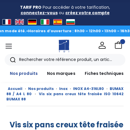
TARIF PRO
Pour accéder à votre tarification,
connectez-vous
ou
créez votre compte
 été.
•
Horaires d’ouverture : 8h30 – 12h00 • 13h00 - 16h30
|
Du 3 
menu
TDI
Rechercher
Nos produits
Nos marques
Fiches techniques
Accueil
›
Nos produits
›
Inox
›
INOX A4-316L80
›
BUMAX
88 / A4 L 80
›
Vis six pans creux tête fraisée ISO 10642
BUMAX 88
Vis six pans creux tête fraisée