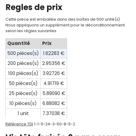
Regles de prix
Documentations
Cette pièce est emballée dans des boîtes de 500 unité(s)
Mon
Nous appliquons un supplément pour le déconditionnement
selon les règles suivantes
compte
Quantité
Prix
Mon
500 pièces(s)
1.62283 €
panier
200 pièces(s)
2.95356 €
Contact
100 pièces(s)
3.92726 €
50 pièces(s)
4.91719 €
25 pièces(s)
5.89090 €
10 pièces(s)
6.88082 €
1 unit
7.37038 €
Référence TDI
1-1-11-24-3-50-8-5-2