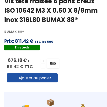
Vis tête fraisée 6 pans creux
ISO 10642 M3 X 0.50 X 8/8mm
inox 316L80 BUMAX 88®
BUMAX 88®
Prix:
811.42 €
TTC les 500
En stock
676.18 €
HT
+
811.42 €
TTC
-
Ajouter au panier