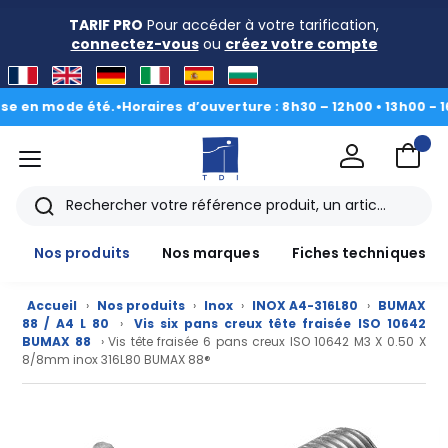
TARIF PRO
Pour accéder à votre tarification,
connectez-vous
ou
créez votre compte
 mode été.
•
Horaires d’ouverture : 8h30 – 12h00 • 13h00 - 16h30
|
menu
TDI
Rechercher
Nos produits
Nos marques
Fiches techniques
Accueil
›
Nos produits
›
Inox
›
INOX A4-316L80
›
BUMAX
88 / A4 L 80
›
Vis six pans creux tête fraisée ISO 10642
BUMAX 88
› Vis tête fraisée 6 pans creux ISO 10642 M3 X 0.50 X
8/8mm inox 316L80 BUMAX 88®