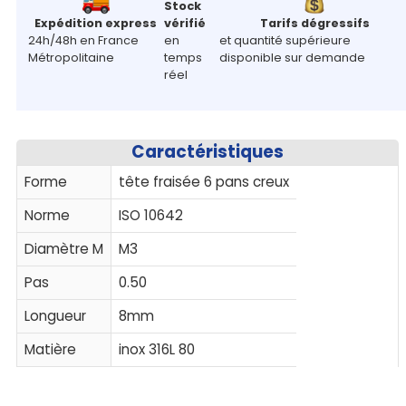
Stock
Expédition express
vérifié
Tarifs dégressifs
24h/48h en France
en
et quantité supérieure
Métropolitaine
temps
disponible sur demande
réel
Caractéristiques
Forme
tête fraisée 6 pans creux
Norme
ISO 10642
Diamètre M
M3
Pas
0.50
Longueur
8mm
Matière
inox 316L 80