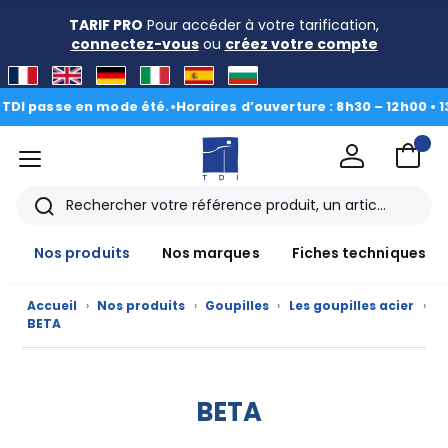
TARIF PRO
Pour accéder à votre tarification,
connectez-vous
ou
créez votre compte
DI passe en mode été.
•
Horaires d’ouverture : 8h30 – 12h00 • 13h
menu
TDI
Rechercher
Nos produits
Nos marques
Fiches techniques
Accueil
›
Nos produits
›
Goupilles
›
Les goupilles acier
›
Nos
BETA
produits
CAD/3D
BETA
Nos