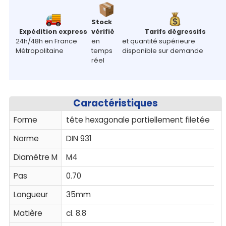
Stock
Expédition express
vérifié
Tarifs dégressifs
24h/48h en France
en
et quantité supérieure
Métropolitaine
temps
disponible sur demande
réel
Caractéristiques
Forme
tête hexagonale partiellement filetée
Norme
DIN 931
Diamètre M
M4
Pas
0.70
Longueur
35mm
Matière
cl. 8.8