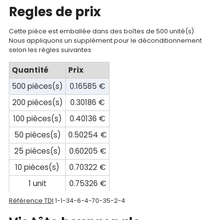
Catalogue
Regles de prix
Documentations
Cette pièce est emballée dans des boîtes de 500 unité(s)
Nous appliquons un supplément pour le déconditionnement
Mon
selon les règles suivantes
compte
Quantité
Prix
Mon
500 pièces(s)
0.16585 €
panier
200 pièces(s)
0.30186 €
Contact
100 pièces(s)
0.40136 €
50 pièces(s)
0.50254 €
25 pièces(s)
0.60205 €
10 pièces(s)
0.70322 €
1 unit
0.75326 €
Référence TDI
1-1-34-6-4-70-35-2-4