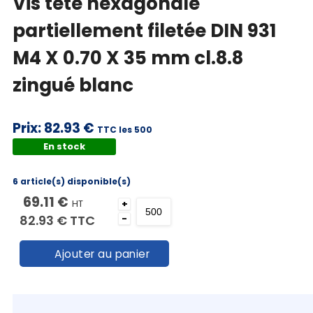
Vis tête hexagonale
partiellement filetée DIN 931
M4 X 0.70 X 35 mm cl.8.8
zingué blanc
Prix:
82.93 €
TTC les 500
En stock
6 article(s) disponible(s)
69.11 €
HT
+
82.93 €
TTC
-
Ajouter au panier