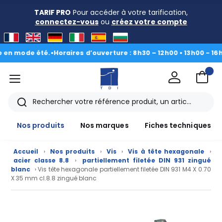
TARIF PRO
Pour accéder à votre tarification,
connectez-vous
ou
créez votre compte
ode été.
•
Horaires d’ouverture : 8h30 – 12h00 • 13h00 - 16h30
|
Du 
menu
TDI
Rechercher
Nos produits
Nos marques
Fiches techniques
Accueil
›
Nos produits
›
Vis
›
Vis à tête hexagonale
›
acier classe 8.8
›
partiellement filetée DIN 931 zingué
blanc
› Vis tête hexagonale partiellement filetée DIN 931 M4 X 0.70
X 35 mm cl.8.8 zingué blanc