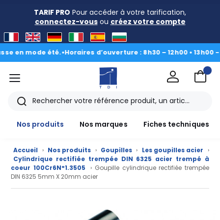
TARIF PRO
Pour accéder à votre tarification,
connectez-vous
ou
créez votre compte
en mode été.
•
Horaires d’ouverture : 8h30 – 12h00 • 13h00 - 16h30
menu
TDI
Rechercher
Nos produits
Nos marques
Fiches techniques
Accueil
›
Nos produits
›
Goupilles
›
Les goupilles acier
›
Cylindrique rectifiée trempée DIN 6325 acier trempé à
coeur 100Cr6N°1.3505
› Goupille cylindrique rectifiée trempée
DIN 6325 5mm X 20mm acier