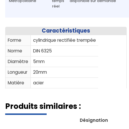
Métropolitaine
temps
disponible sur demande
réel
Caractéristiques
Forme
cylindrique rectifiée trempée
Norme
DIN 6325
Diamètre
5mm
Longueur
20mm
Matière
acier
Produits similaires :
Désignation