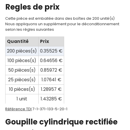
Regles de prix
compte
Mon
Cette pièce est emballée dans des boîtes de 200 unité(s)
Nous appliquons un supplément pour le déconditionnement
panier
selon les règles suivantes
Contact
Quantité
Prix
200 pièces(s)
0.35525 €
100 pièces(s)
0.64656 €
50 pièces(s)
0.85972 €
25 pièces(s)
1.07641 €
10 pièces(s)
1.28957 €
1 unit
1.43285 €
Référence TDI
7-1-371-133-5-20-1
Goupille cylindrique rectifiée