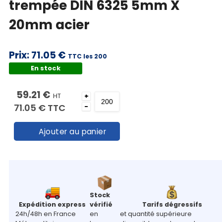
trempée DIN 6325 5mm X
20mm acier
Prix:
71.05 €
TTC les 200
En stock
59.21 €
HT
+
71.05 €
TTC
-
Ajouter au panier
Stock
Expédition express
vérifié
Tarifs dégressifs
24h/48h en France
en
et quantité supérieure