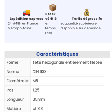
Stock
Expédition express
vérifié
Tarifs dégressifs
24h/48h en France
en
et quantité supérieure
Métropolitaine
temps
disponible sur demande
réel
Caractéristiques
Forme
tête hexagonale entièrement filetée
Norme
DIN 933
Diamètre M
M8
Pas
1.25
Longueur
35mm
Matière
cl. 8.8