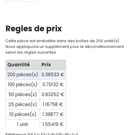
Catalogue
Documentations
Regles de prix
Mon
compte
Cette pièce est emballée dans des boîtes de 200 unité(s)
Nous appliquons un supplément pour le déconditionnement
Mon
selon les règles suivantes
panier
Quantité
Prix
Contact
200 pièces(s)
0.38533 €
100 pièces(s)
0.70132 €
50 pièces(s)
0.93252 €
25 pièces(s)
1.16758 €
10 pièces(s)
1.39877 €
1 unit
1.55419 €
Référence TDI
1-1-33-7-8-125-35-2-4