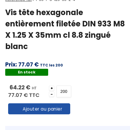
Vis tête hexagonale
entièrement filetée DIN 933 M8
X 1.25 X 35mm cl 8.8 zingué
blanc
Prix:
77.07 €
TTC les 200
En stock
64.22 €
HT
+
77.07 €
TTC
-
Ajouter au panier