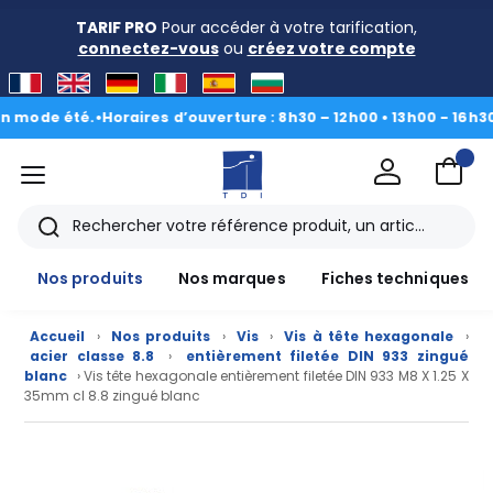
TARIF PRO
Pour accéder à votre tarification,
connectez-vous
ou
créez votre compte
e été.
•
Horaires d’ouverture : 8h30 – 12h00 • 13h00 - 16h30
|
Du 3 
menu
TDI
Rechercher
Nos produits
Nos marques
Fiches techniques
Accueil
›
Nos produits
›
Vis
›
Vis à tête hexagonale
›
acier classe 8.8
›
entièrement filetée DIN 933 zingué
blanc
› Vis tête hexagonale entièrement filetée DIN 933 M8 X 1.25 X
35mm cl 8.8 zingué blanc