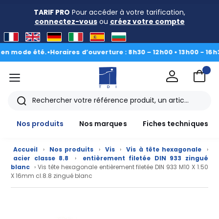
TARIF PRO
Pour accéder à votre tarification,
connectez-vous
ou
créez votre compte
de été.
•
Horaires d’ouverture : 8h30 – 12h00 • 13h00 - 16h30
|
Du 3
menu
TDI
Rechercher
Nos produits
Nos marques
Fiches techniques
Accueil
›
Nos produits
›
Vis
›
Vis à tête hexagonale
›
acier classe 8.8
›
entièrement filetée DIN 933 zingué
blanc
› Vis tête hexagonale entièrement filetée DIN 933 M10 X 1.50
X 16mm cl.8.8 zingué blanc