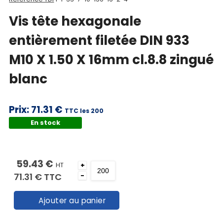
Vis tête hexagonale
entièrement filetée DIN 933
M10 X 1.50 X 16mm cl.8.8 zingué
blanc
Prix:
71.31 €
TTC les 200
En stock
009334710100020
59.43 €
HT
+
71.31 €
TTC
-
Ajouter au panier