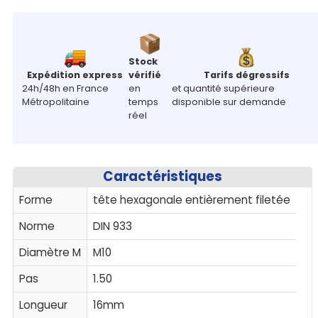
Stock
Expédition express
vérifié
Tarifs dégressifs
24h/48h en France
en
et quantité supérieure
Métropolitaine
temps
disponible sur demande
réel
Caractéristiques
Forme
tête hexagonale entièrement filetée
Norme
DIN 933
Diamètre M
M10
Pas
1.50
Longueur
16mm