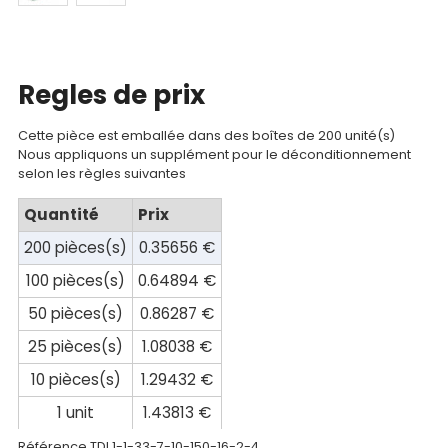
Catalogue
Documentations
Regles de prix
Mon
compte
Cette pièce est emballée dans des boîtes de 200 unité(s)
Nous appliquons un supplément pour le déconditionnement
selon les règles suivantes
Mon
panier
Quantité
Prix
200 pièces(s)
0.35656 €
Contact
100 pièces(s)
0.64894 €
50 pièces(s)
0.86287 €
25 pièces(s)
1.08038 €
10 pièces(s)
1.29432 €
1 unit
1.43813 €
Référence TDI
1-1-33-7-10-150-16-2-4