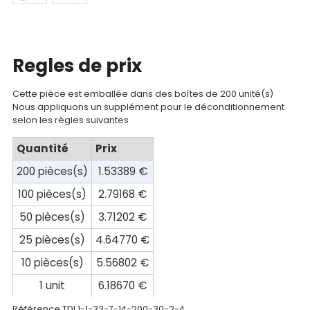
Catalogue
Documentations
Regles de prix
Mon
compte
Cette pièce est emballée dans des boîtes de 200 unité(s)
Nous appliquons un supplément pour le déconditionnement
selon les règles suivantes
Mon
panier
Quantité
Prix
200 pièces(s)
1.53389 €
Contact
100 pièces(s)
2.79168 €
50 pièces(s)
3.71202 €
25 pièces(s)
4.64770 €
10 pièces(s)
5.56802 €
1 unit
6.18670 €
Référence TDI
1-1-33-7-14-200-30-2-4