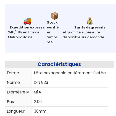
Stock
Expédition express
vérifié
Tarifs dégressifs
24h/48h en France
en
et quantité supérieure
Métropolitaine
temps
disponible sur demande
réel
Caractéristiques
Forme
tête hexagonale entièrement filetée
Norme
DIN 933
Diamètre M
M14
Pas
2.00
Longueur
30mm