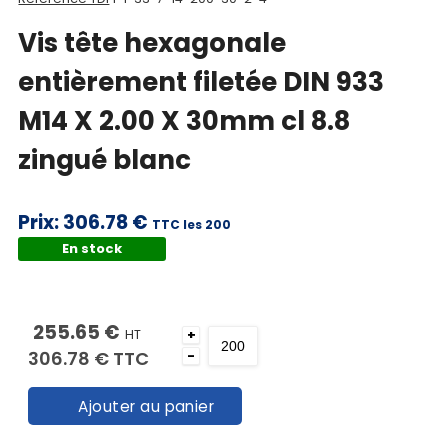
Vis tête hexagonale
entièrement filetée DIN 933
M14 X 2.00 X 30mm cl 8.8
zingué blanc
Prix:
306.78 €
TTC les 200
En stock
009338100140030
255.65 €
HT
+
306.78 €
TTC
-
Ajouter au panier