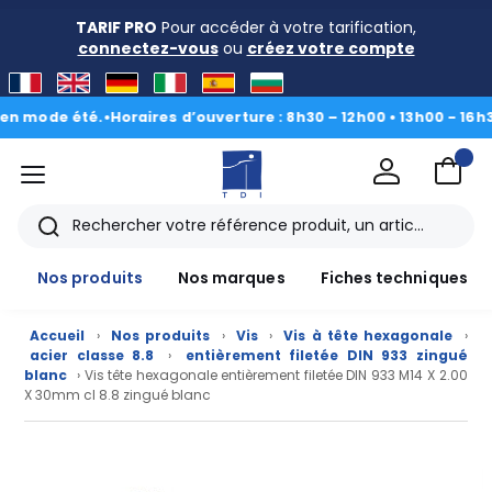
TARIF PRO
Pour accéder à votre tarification,
connectez-vous
ou
créez votre compte
de été.
•
Horaires d’ouverture : 8h30 – 12h00 • 13h00 - 16h30
|
Du 3
menu
TDI
Rechercher
Nos produits
Nos marques
Fiches techniques
Accueil
›
Nos produits
›
Vis
›
Vis à tête hexagonale
›
acier classe 8.8
›
entièrement filetée DIN 933 zingué
blanc
› Vis tête hexagonale entièrement filetée DIN 933 M14 X 2.00
X 30mm cl 8.8 zingué blanc