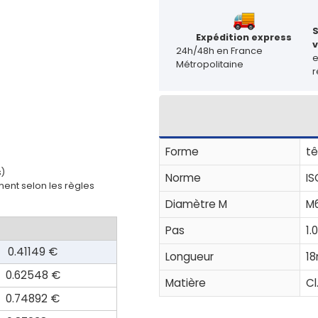
Expédition express
v
24h/48h en France
Métropolitaine
r
Forme
tê
s)
Norme
IS
ent selon les règles
Diamètre M
M
Pas
1.
0.41149 €
Longueur
1
0.62548 €
Matière
Cl
0.74892 €