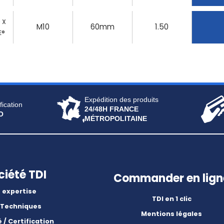
0 X
M10
60mm
1.50
E®
Expédition des produits
fication
24/48H FRANCE
O
MÉTROPOLITAINE
ciété TDI
Commander en lign
 expertise
TDI en 1 clic
 Techniques
Mentions légales
é / Certification