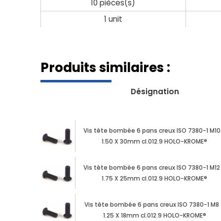
10 pièces(s)
1 unit
Produits similaires :
Désignation
Vis tête bombée 6 pans creux ISO 7380-1 M10
1.50 X 30mm cl.012.9 HOLO-KROME®
Vis tête bombée 6 pans creux ISO 7380-1 M12
1.75 X 25mm cl.012.9 HOLO-KROME®
Vis tête bombée 6 pans creux ISO 7380-1 M8
1.25 X 18mm cl.012.9 HOLO-KROME®