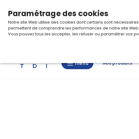
TARIF PRO
Pour accéder à votre tarification,
connectez-
Paramétrage des cookies
Notre site Web utilise des cookies dont certains sont nécessaire
permettent de comprendre les performances de notre site Web
Vous pouvez tous les accepter, les refuser ou paramétrer vos pr
Rechercher
Nos produits
menu
menu
Nos
produits
CAD/3D