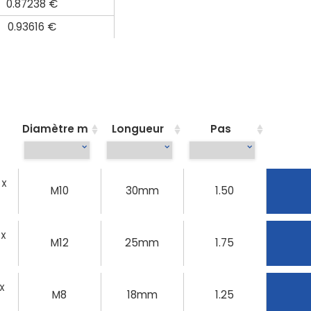
0.87238 €
0.93616 €
Diamètre m
Longueur
Pas
 X
M10
30mm
1.50
 X
M12
25mm
1.75
 X
M8
18mm
1.25