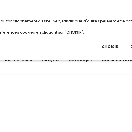
vous
ou
créez votre compte
Du 3 au 28 aoû
s au fonctionnement du site Web, tandis que d'autres peuvent être act
.
éférences cookies en cliquant sur "CHOISIR".
03 
Ap
CHOISIR
Nos marques
CAD/3D
Catalogue
Documentati