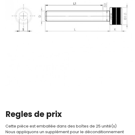
Nos
produits
CAD/3D
Nos
marques
Fiches
techniques
Catalogue
Regles de prix
Documentations
Cette pièce est emballée dans des boîtes de 25 unité(s)
Mon
Nous appliquons un supplément pour le déconditionnement