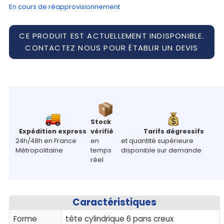
En cours de réapprovisionnement
CE PRODUIT EST ACTUELLEMENT INDISPONIBLE.
CONTACTEZ NOUS POUR ÉTABLIR UN DEVIS
Stock
Expédition express
vérifié
Tarifs dégressifs
24h/48h en France
en
et quantité supérieure
Métropolitaine
temps
disponible sur demande
réel
Caractéristiques
Forme
tête cylindrique 6 pans creux