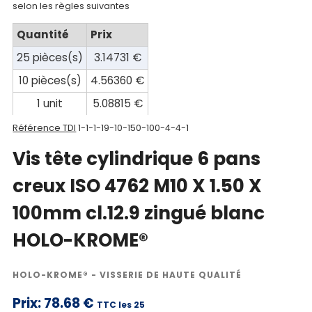
selon les règles suivantes
compte
Quantité
Prix
Mon
25 pièces(s)
3.14731 €
panier
10 pièces(s)
4.56360 €
Contact
1 unit
5.08815 €
Référence TDI
1-1-1-19-10-150-100-4-4-1
Vis tête cylindrique 6 pans
creux ISO 4762 M10 X 1.50 X
100mm cl.12.9 zingué blanc
HOLO-KROME®
HOLO-KROME® - VISSERIE DE HAUTE QUALITÉ
Prix:
78.68 €
TTC les 25