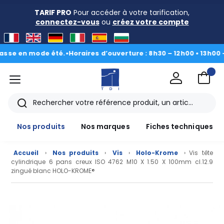
TARIF PRO
Pour accéder à votre tarification,
connectez-vous
ou
créez votre compte
 en mode été.
•
Horaires d’ouverture : 8h30 – 12h00 • 13h00 - 16h
menu
TDI
Rechercher
Nos produits
Nos marques
Fiches techniques
Accueil
›
Nos produits
›
Vis
›
Holo-Krome
› Vis tête
cylindrique 6 pans creux ISO 4762 M10 X 1.50 X 100mm cl.12.9
zingué blanc HOLO-KROME®