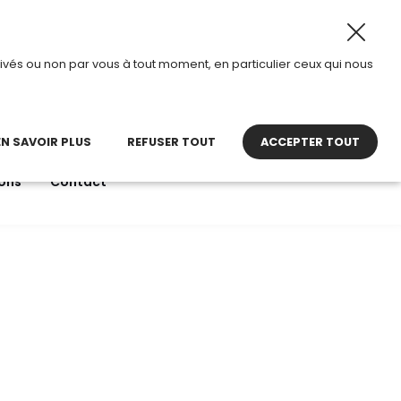
t 2026, TDI passe en mode été.
•
Horaires d’ouverture : 
ivés ou non par vous à tout moment, en particulier ceux qui nous
22 27 30 27
contact@tdi.fr
pel non surtaxé
EN SAVOIR PLUS
REFUSER TOUT
ACCEPTER TOUT
ons
Contact