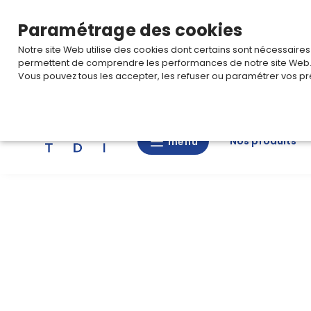
TARIF PRO
Pour accéder à votre tarification,
connectez-
Paramétrage des cookies
Notre site Web utilise des cookies dont certains sont nécessaire
permettent de comprendre les performances de notre site Web
Vous pouvez tous les accepter, les refuser ou paramétrer vos pr
Rechercher
Nos produits
menu
menu
Nos
produits
CAD/3D