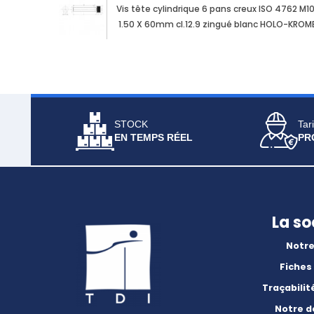
Vis tête cylindrique 6 pans creux ISO 4762 M1
1.50 X 60mm cl.12.9 zingué blanc HOLO-KROM
STOCK
Tari
EN TEMPS RÉEL
PR
La so
Notre
Fiches
Traçabilit
Notre 