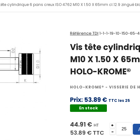
 tête cylindrique 6 pans creux ISO 4762 M10 X 1.50 X 65mm cl.12.9 zingué
Référence TDI
1-1-1-19-10-150-65-4
Vis tête cylindr
M10 X 1.50 X 65m
HOLO-KROME®
HOLO-KROME® - VISSERIE DE 
Prix:
53.89 €
TTC les 25
En stock
44.91 €
HT
+
53.89 €
TTC
-