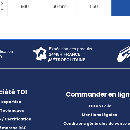
0 X
M10
60mm
1.50
E®
Expédition des produits
fication
24/48H FRANCE
O
MÉTROPOLITAINE
ciété TDI
Commander en lign
 expertise
TDI en 1 clic
 Techniques
Mentions légales
é / Certification
Conditions générales de vente 
démarche RSE