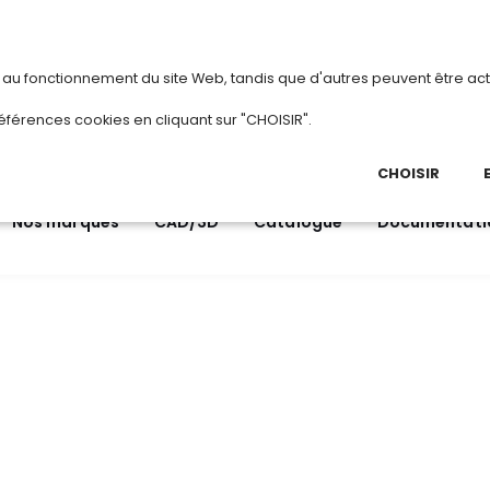
vous
ou
créez votre compte
Du 3 au 28 aoû
s au fonctionnement du site Web, tandis que d'autres peuvent être act
.
éférences cookies en cliquant sur "CHOISIR".
03 
Ap
CHOISIR
Nos marques
CAD/3D
Catalogue
Documentati