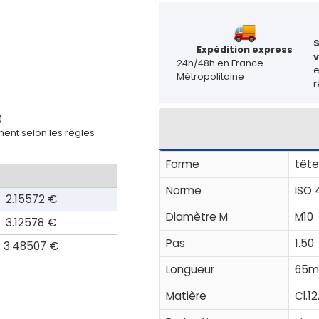
Expédition express
v
24h/48h en France
Métropolitaine
r
)
ent selon les règles
Forme
tête
Norme
ISO 
2.15572 €
Diamètre M
M10
3.12578 €
Pas
1.50
3.48507 €
Longueur
65
Matière
Cl.12