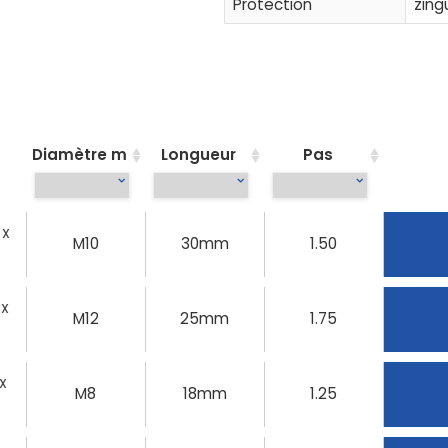
Protection
zing
Diamètre m
Longueur
Pas
 X
M10
30mm
1.50
 X
M12
25mm
1.75
 X
M8
18mm
1.25