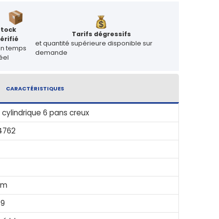
Stock
Tarifs dégressifs
érifié
et quantité supérieure disponible sur
en temps
demande
éel
CARACTÉRISTIQUES
 cylindrique 6 pans creux
4762
mm
.9