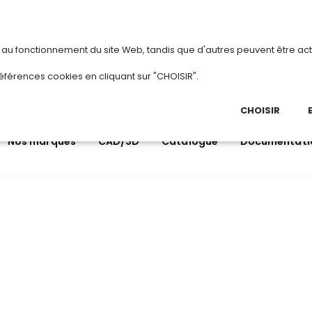
vous
ou
créez votre compte
Du 3 au 28 août 2
s au fonctionnement du site Web, tandis que d'autres peuvent être act
.
éférences cookies en cliquant sur "CHOISIR".
03 
Ap
CHOISIR
Nos marques
CAD/3D
Catalogue
Documentati