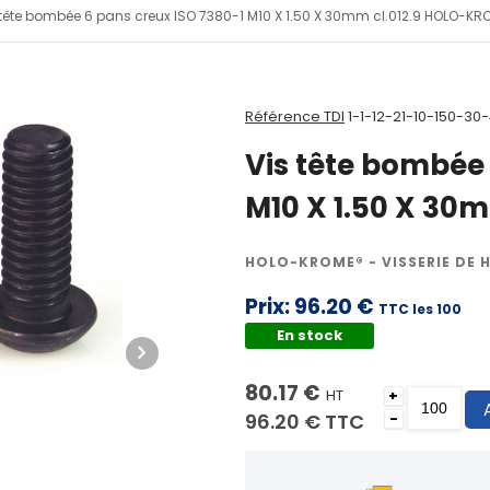
 tête bombée 6 pans creux ISO 7380-1 M10 X 1.50 X 30mm cl.012.9 HOLO-KR
Référence TDI
1-1-12-21-10-150-30-
Vis tête bombée 
M10 X 1.50 X 30
HOLO-KROME® - VISSERIE DE 
Prix:
96.20 €
TTC les 100
En stock
80.17 €
HT
+
96.20 €
TTC
-