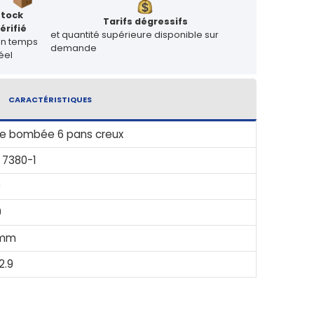
Stock
Tarifs dégressifs
érifié
et quantité supérieure disponible sur
en temps
demande
éel
CARACTÉRISTIQUES
e bombée 6 pans creux
 7380-1
0
0
mm
2.9