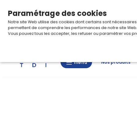
TARIF PRO
Pour accéder à votre tarification,
connectez-
Paramétrage des cookies
Notre site Web utilise des cookies dont certains sont nécessaire
permettent de comprendre les performances de notre site Web
Vous pouvez tous les accepter, les refuser ou paramétrer vos pr
Rechercher
Nos produits
menu
menu
Nos