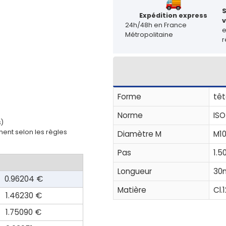
Expédition express
v
24h/48h en France
Métropolitaine
r
Forme
têt
Norme
ISO
s)
ent selon les règles
Diamètre M
M1
Pas
1.5
Longueur
30
0.96204 €
Matière
Cl.1
1.46230 €
1.75090 €