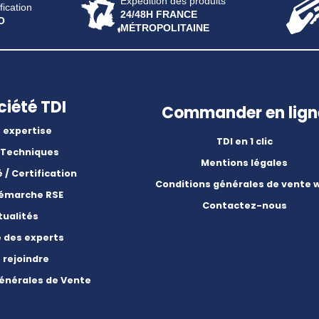
Expédition des produits
fication
24/48H FRANCE
O
MÉTROPOLITAINE
ciété TDI
Commander en lign
 expertise
TDI en 1 clic
 Techniques
Mentions légales
é / Certification
Conditions générales de vente 
démarche RSE
Contactez-nous
tualités
e des experts
 rejoindre
énérales de Vente