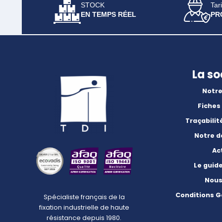
STOCK
Tari
EN TEMPS RÉEL
PR
La so
Notre
Fiches
Traçabilit
Notre 
Ac
Le guid
Nous
Conditions G
Spécialiste français de la
fixation industrielle de haute
résistance depuis 1980.