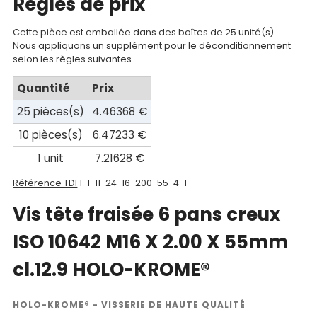
Regles de prix
compte
Cette pièce est emballée dans des boîtes de 25 unité(s)
Mon
Nous appliquons un supplément pour le déconditionnement
selon les règles suivantes
panier
Quantité
Prix
Contact
25 pièces(s)
4.46368 €
10 pièces(s)
6.47233 €
1 unit
7.21628 €
Référence TDI
1-1-11-24-16-200-55-4-1
Vis tête fraisée 6 pans creux
ISO 10642 M16 X 2.00 X 55mm
cl.12.9 HOLO-KROME®
HOLO-KROME® - VISSERIE DE HAUTE QUALITÉ