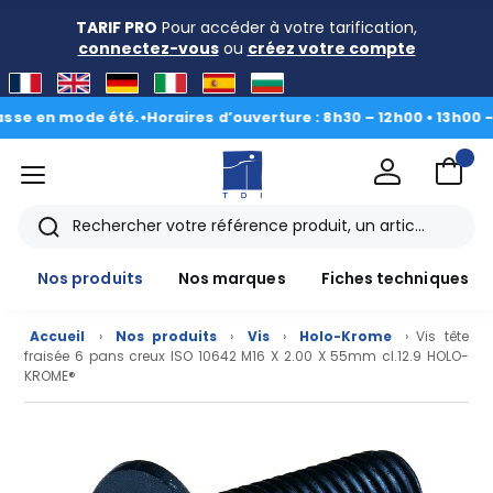
TARIF PRO
Pour accéder à votre tarification,
connectez-vous
ou
créez votre compte
en mode été.
•
Horaires d’ouverture : 8h30 – 12h00 • 13h00 - 16h3
menu
TDI
Rechercher
Nos produits
Nos marques
Fiches techniques
Accueil
›
Nos produits
›
Vis
›
Holo-Krome
› Vis tête
fraisée 6 pans creux ISO 10642 M16 X 2.00 X 55mm cl.12.9 HOLO-
KROME®