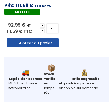
Prix:
111.59 €
TTC les 25
En stock
92.99 €
HT
+
111.59 €
TTC
-
Ajouter au panier
Stock
Expédition express
vérifié
Tarifs dégressifs
24h/48h en France
en
et quantité supérieure
Métropolitaine
temps
disponible sur demande
réel