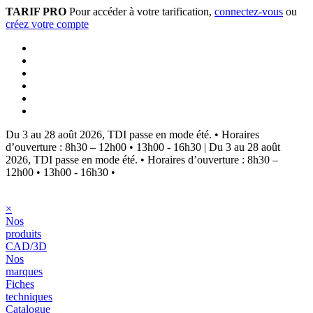
TARIF PRO
Pour accéder à votre tarification,
connectez-vous
ou
créez votre compte
Du 3 au 28 août 2026, TDI passe en mode été.
•
Horaires
d’ouverture : 8h30 – 12h00 • 13h00 - 16h30
|
Du 3 au 28 août
2026, TDI passe en mode été.
•
Horaires d’ouverture : 8h30 –
12h00 • 13h00 - 16h30
•
×
Nos
produits
CAD/3D
Nos
marques
Fiches
techniques
Catalogue