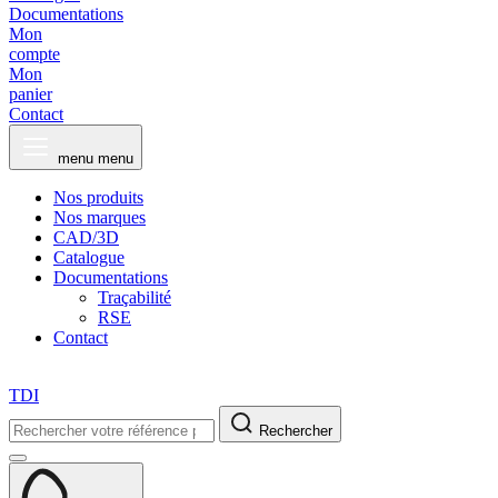
Documentations
Mon
compte
Mon
panier
Contact
menu
menu
Nos produits
Nos marques
CAD/3D
Catalogue
Documentations
Traçabilité
RSE
Contact
TDI
Rechercher