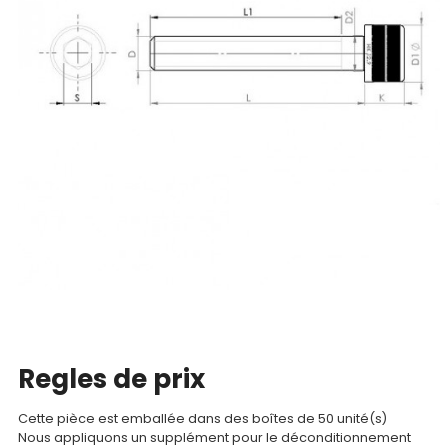
Nos
produits
CAD/3D
Nos
marques
Fiches
techniques
Catalogue
Regles de prix
Documentations
Cette pièce est emballée dans des boîtes de 50 unité(s)
Mon
Nous appliquons un supplément pour le déconditionnement