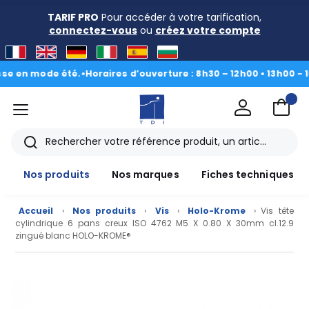
TARIF PRO
Pour accéder à votre tarification,
connectez-vous
ou
créez votre compte
n mode été.
•
Horaires d’ouverture : 8h30 – 12h00 • 13h00 - 16h30
menu
TDI
Rechercher
Nos produits
Nos marques
Fiches techniques
Accueil
›
Nos produits
›
Vis
›
Holo-Krome
› Vis tête
cylindrique 6 pans creux ISO 4762 M5 X 0.80 X 30mm cl.12.9
zingué blanc HOLO-KROME®