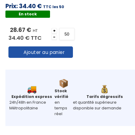
Prix:
34.40 €
TTC les 50
En stock
28.67 €
HT
+
34.40 €
TTC
-
Ajouter au panier
Stock
Expédition express
vérifié
Tarifs dégressifs
24h/48h en France
en
et quantité supérieure
Métropolitaine
temps
disponible sur demande
réel