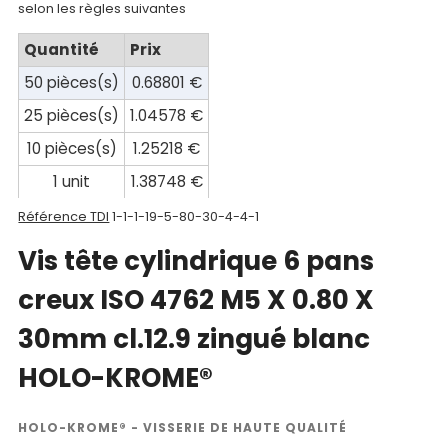
selon les règles suivantes
compte
Quantité
Prix
Mon
50 pièces(s)
0.68801 €
panier
25 pièces(s)
1.04578 €
Contact
10 pièces(s)
1.25218 €
1 unit
1.38748 €
Référence TDI
1-1-1-19-5-80-30-4-4-1
Vis tête cylindrique 6 pans
creux ISO 4762 M5 X 0.80 X
30mm cl.12.9 zingué blanc
HOLO-KROME®
HOLO-KROME® - VISSERIE DE HAUTE QUALITÉ