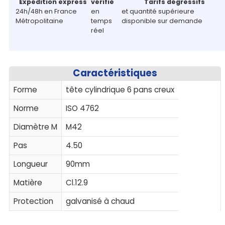
Expédition express
vérifié
Tarifs dégressifs
24h/48h en France
en
et quantité supérieure
Métropolitaine
temps
disponible sur demande
réel
Caractéristiques
Forme
tête cylindrique 6 pans creux
Norme
ISO 4762
Diamètre M
M42
Pas
4.50
Longueur
90mm
Matière
Cl.12.9
Protection
galvanisé à chaud