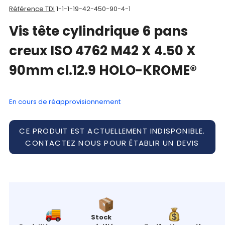
Référence TDI
1-1-1-19-42-450-90-4-1
Mon
Vis tête cylindrique 6 pans
panier
creux ISO 4762 M42 X 4.50 X
Contact
90mm cl.12.9 HOLO-KROME®
En cours de réapprovisionnement
CE PRODUIT EST ACTUELLEMENT INDISPONIBLE.
CONTACTEZ NOUS POUR ÉTABLIR UN DEVIS
Stock