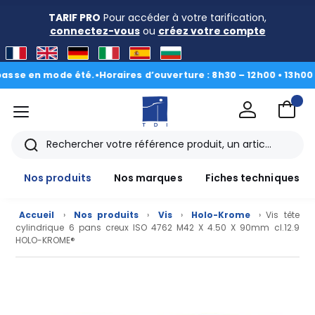
TARIF PRO
Pour accéder à votre tarification,
connectez-vous
ou
créez votre compte
e en mode été.
•
Horaires d’ouverture : 8h30 – 12h00 • 13h00 - 16
menu
TDI
Rechercher
Nos produits
Nos marques
Fiches techniques
Accueil
›
Nos produits
›
Vis
›
Holo-Krome
› Vis tête
cylindrique 6 pans creux ISO 4762 M42 X 4.50 X 90mm cl.12.9
HOLO-KROME®