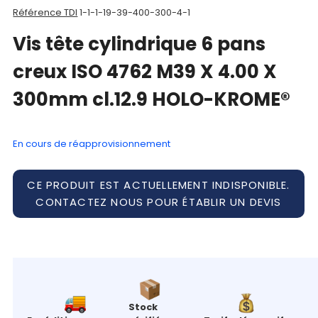
Référence TDI
1-1-1-19-39-400-300-4-1
Mon
Vis tête cylindrique 6 pans
panier
creux ISO 4762 M39 X 4.00 X
Contact
300mm cl.12.9 HOLO-KROME®
En cours de réapprovisionnement
CE PRODUIT EST ACTUELLEMENT INDISPONIBLE.
CONTACTEZ NOUS POUR ÉTABLIR UN DEVIS
Stock