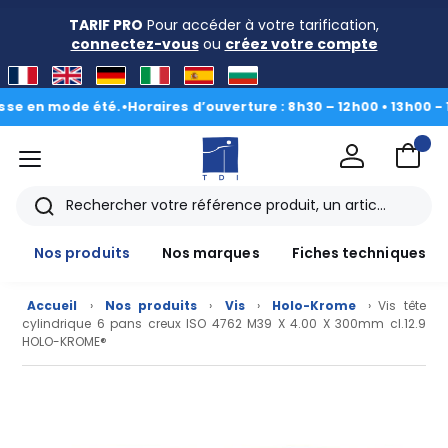
TARIF PRO
Pour accéder à votre tarification,
connectez-vous
ou
créez votre compte
en mode été.
•
Horaires d’ouverture : 8h30 – 12h00 • 13h00 - 16h3
menu
TDI
Rechercher
Nos produits
Nos marques
Fiches techniques
Accueil
›
Nos produits
›
Vis
›
Holo-Krome
› Vis tête
cylindrique 6 pans creux ISO 4762 M39 X 4.00 X 300mm cl.12.9
HOLO-KROME®