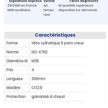
Expédition express
vérifié
Tarifs dégressifs
24h/48h en France
en
et quantité supérieure
Métropolitaine
temps
disponible sur demande
réel
Caractéristiques
Forme
tête cylindrique 6 pans creux
Norme
ISO 4762
Diamètre M
M39
Pas
4
Longueur
300mm
Matière
Cl.12.9
Protection
galvanisé à chaud