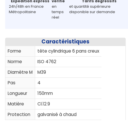
Expédition express
vérifié
Tarifs dégressifs
24h/48h en France
en
et quantité supérieure
Métropolitaine
temps
disponible sur demande
réel
Caractéristiques
Forme
tête cylindrique 6 pans creux
Norme
ISO 4762
Diamètre M
M39
Pas
4
Longueur
150mm
Matière
Cl.12.9
Protection
galvanisé à chaud