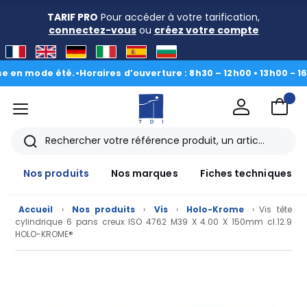
TARIF PRO
Pour accéder à votre tarification,
connectez-vous
ou
créez votre compte
 mode été.
•
Horaires d’ouverture : 8h30 – 12h00 • 13h00 - 16h30
|
menu
TDI
Rechercher
Nos produits
Nos marques
Fiches techniques
Accueil
›
Nos produits
›
Vis
›
Holo-Krome
› Vis tête
cylindrique 6 pans creux ISO 4762 M39 X 4.00 X 150mm cl.12.9
HOLO-KROME®