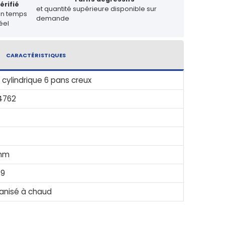
érifié
et quantité supérieure disponible sur
en temps
demande
éel
CARACTÉRISTIQUES
 cylindrique 6 pans creux
4762
mm
.9
anisé à chaud