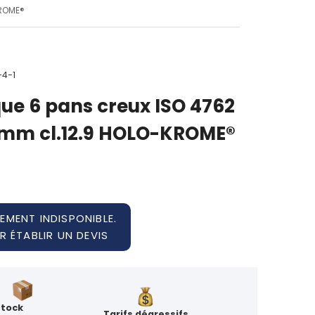
KROME®
-4-1
ique 6 pans creux ISO 4762
0mm cl.12.9 HOLO-KROME®
EMENT INDISPONIBLE.
 ÉTABLIR UN DEVIS
Stock
Tarifs dégressifs