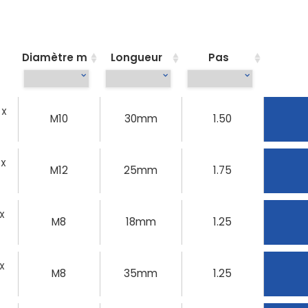
Diamètre m
Longueur
Pas
 X
M10
30mm
1.50
 X
M12
25mm
1.75
 X
M8
18mm
1.25
 X
M8
35mm
1.25