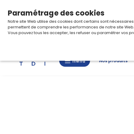
TARIF PRO
Pour accéder à votre tarification,
connectez-
Paramétrage des cookies
Notre site Web utilise des cookies dont certains sont nécessaire
permettent de comprendre les performances de notre site Web
Vous pouvez tous les accepter, les refuser ou paramétrer vos pr
Rechercher
Nos produits
menu
menu
Nos
produits
CAD/3D