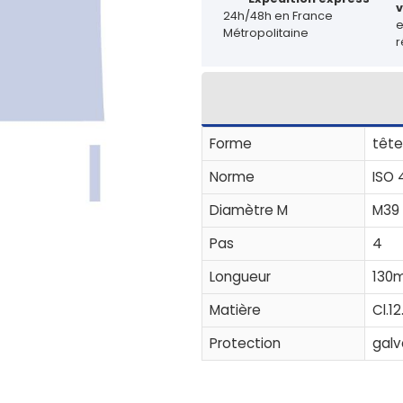
v
24h/48h en France
Métropolitaine
r
Forme
tête
Norme
ISO 
Diamètre M
M39
Pas
4
Longueur
130
Matière
Cl.12
Protection
galv