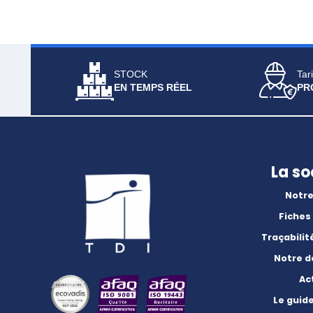
STOCK
Tari
EN TEMPS RÉEL
PR
La so
Notre
Fiches
Traçabilit
Notre 
Ac
Le guid