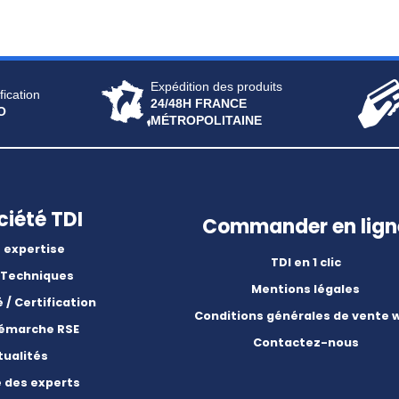
Expédition des produits
fication
24/48H FRANCE
O
MÉTROPOLITAINE
ciété TDI
Commander en lign
 expertise
TDI en 1 clic
 Techniques
Mentions légales
é / Certification
Conditions générales de vente 
démarche RSE
Contactez-nous
tualités
e des experts