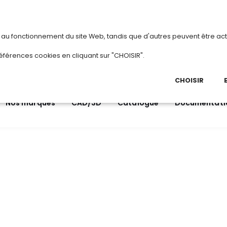
vous
ou
créez votre compte
Du 3 au 28 ao
s au fonctionnement du site Web, tandis que d'autres peuvent être act
.
éférences cookies en cliquant sur "CHOISIR".
03 
Ap
CHOISIR
Nos marques
CAD/3D
Catalogue
Documentati