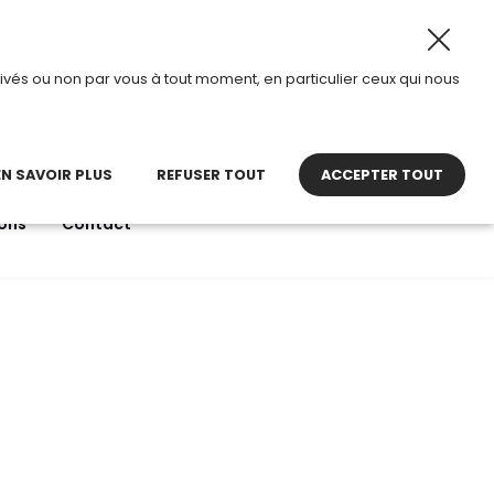
ût 2026, TDI passe en mode été.
•
Horaires d’ouverture :
ivés ou non par vous à tout moment, en particulier ceux qui nous
22 27 30 27
contact@tdi.fr
pel non surtaxé
EN SAVOIR PLUS
REFUSER TOUT
ACCEPTER TOUT
ons
Contact