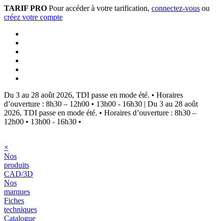
TARIF PRO
Pour accéder à votre tarification,
connectez-vous
ou
créez votre compte
Du 3 au 28 août 2026, TDI passe en mode été.
•
Horaires
d’ouverture : 8h30 – 12h00 • 13h00 - 16h30
|
Du 3 au 28 août
2026, TDI passe en mode été.
•
Horaires d’ouverture : 8h30 –
12h00 • 13h00 - 16h30
•
×
Nos
produits
CAD/3D
Nos
marques
Fiches
techniques
Catalogue