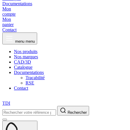
Documentations
Mon
compte
Mon
panier
Contact
menu
menu
Nos produits
Nos marques
CAD/3D
Catalogue
Documentations
Traçabilité
RSE
Contact
TDI
Rechercher