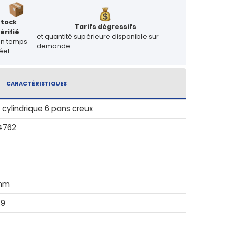
Stock
Tarifs dégressifs
érifié
et quantité supérieure disponible sur
en temps
demande
éel
CARACTÉRISTIQUES
 cylindrique 6 pans creux
4762
mm
.9