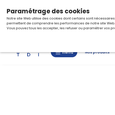
TARIF PRO
Pour accéder à votre tarification,
connectez-
Paramétrage des cookies
Notre site Web utilise des cookies dont certains sont nécessaire
permettent de comprendre les performances de notre site Web
Vous pouvez tous les accepter, les refuser ou paramétrer vos pr
Rechercher
Nos produits
menu
menu
Nos
produits
CAD/3D