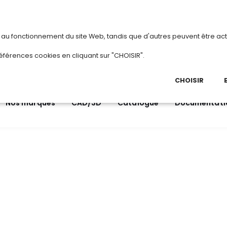
vous
ou
créez votre compte
Du 3 au 28 a
s au fonctionnement du site Web, tandis que d'autres peuvent être act
.
éférences cookies en cliquant sur "CHOISIR".
03 
Ap
CHOISIR
Nos marques
CAD/3D
Catalogue
Documentati