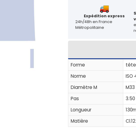
Expédition express
v
24h/48h en France
Métropolitaine
r
Forme
tête
Norme
ISO 
Diamètre M
M33
Pas
3.50
Longueur
130
Matière
Cl.12