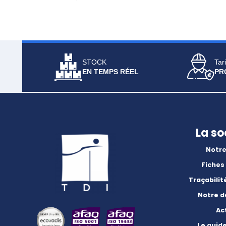
STOCK
Tari
EN TEMPS RÉEL
PR
La so
Notre
Fiches
Traçabilit
Notre 
Ac
Le guid