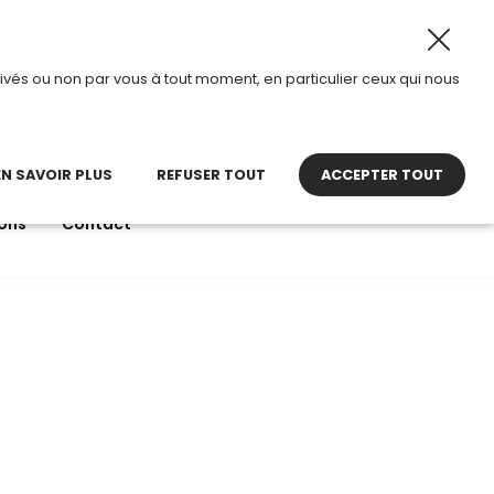
oût 2026, TDI passe en mode été.
•
Horaires d’ouverture 
ivés ou non par vous à tout moment, en particulier ceux qui nous
22 27 30 27
contact@tdi.fr
pel non surtaxé
EN SAVOIR PLUS
REFUSER TOUT
ACCEPTER TOUT
ons
Contact