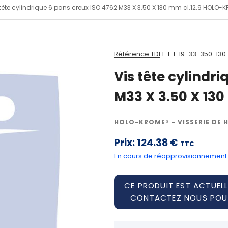
 tête cylindrique 6 pans creux ISO 4762 M33 X 3.50 X 130 mm cl.12.9 HOLO-
Référence TDI
1-1-1-19-33-350-130
Vis tête cylindr
M33 X 3.50 X 13
HOLO-KROME® - VISSERIE DE 
Prix:
124.38 €
TTC
En cours de réapprovisionnement
CE PRODUIT EST ACTUELL
CONTACTEZ NOUS POUR