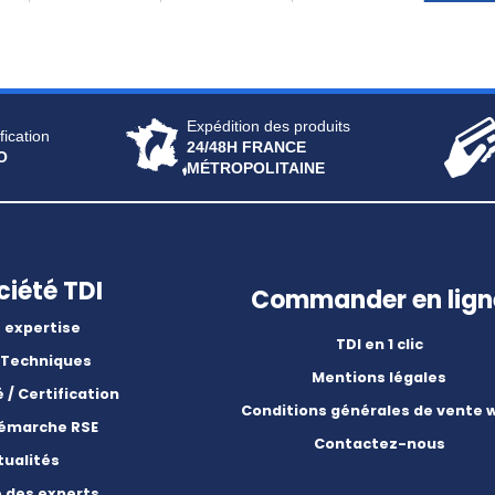
Expédition des produits
fication
24/48H FRANCE
O
MÉTROPOLITAINE
ciété TDI
Commander en lign
 expertise
TDI en 1 clic
 Techniques
Mentions légales
é / Certification
Conditions générales de vente 
démarche RSE
Contactez-nous
tualités
e des experts