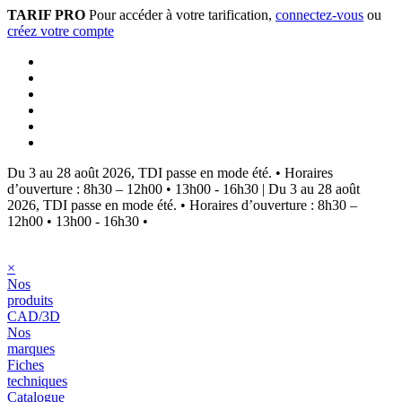
TARIF PRO
Pour accéder à votre tarification,
connectez-vous
ou
créez votre compte
Du 3 au 28 août 2026, TDI passe en mode été.
•
Horaires
d’ouverture : 8h30 – 12h00 • 13h00 - 16h30
|
Du 3 au 28 août
2026, TDI passe en mode été.
•
Horaires d’ouverture : 8h30 –
12h00 • 13h00 - 16h30
•
×
Nos
produits
CAD/3D
Nos
marques
Fiches
techniques
Catalogue