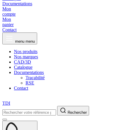
Documentations
Mon
compte
Mon
panier
Contact
menu
menu
Nos produits
Nos marques
CAD/3D
Catalogue
Documentations
Traçabilité
RSE
Contact
TDI
Rechercher