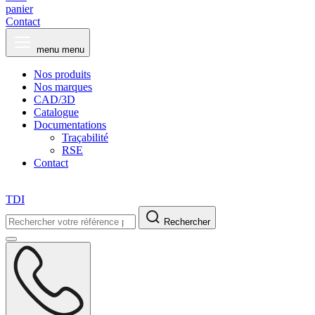
panier
Contact
menu
menu
Nos produits
Nos marques
CAD/3D
Catalogue
Documentations
Traçabilité
RSE
Contact
TDI
Rechercher