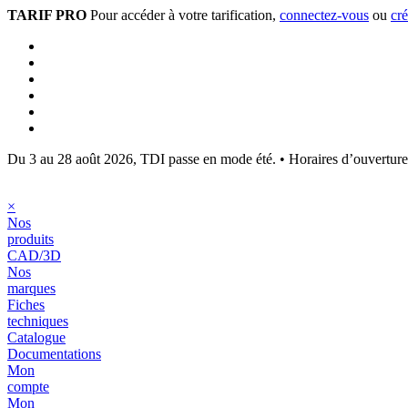
TARIF PRO
Pour accéder à votre tarification,
connectez-vous
ou
cr
Du 3 au 28 août 2026, TDI passe en mode été.
•
Horaires d’ouvertur
×
Nos
produits
CAD/3D
Nos
marques
Fiches
techniques
Catalogue
Documentations
Mon
compte
Mon