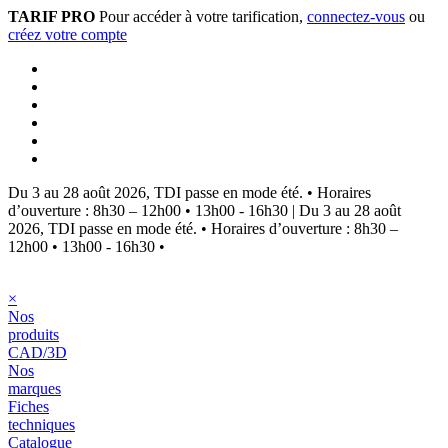
TARIF PRO
Pour accéder à votre tarification,
connectez-vous
ou
créez votre compte
Du 3 au 28 août 2026, TDI passe en mode été.
•
Horaires
d’ouverture : 8h30 – 12h00 • 13h00 - 16h30
|
Du 3 au 28 août
2026, TDI passe en mode été.
•
Horaires d’ouverture : 8h30 –
12h00 • 13h00 - 16h30
•
×
Nos
produits
CAD/3D
Nos
marques
Fiches
techniques
Catalogue