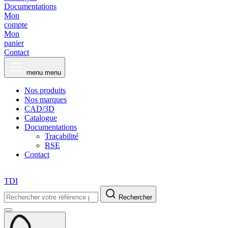
Documentations
Mon
compte
Mon
panier
Contact
menu
menu
Nos produits
Nos marques
CAD/3D
Catalogue
Documentations
Traçabilité
RSE
Contact
TDI
Rechercher