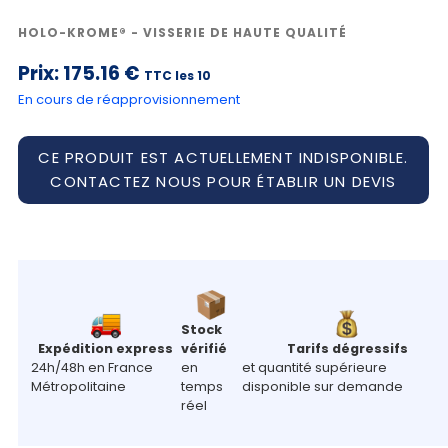
HOLO-KROME® - VISSERIE DE HAUTE QUALITÉ
Prix:
175.16 €
TTC les 10
En cours de réapprovisionnement
CE PRODUIT EST ACTUELLEMENT INDISPONIBLE.
CONTACTEZ NOUS POUR ÉTABLIR UN DEVIS
Stock
Expédition express
vérifié
Tarifs dégressifs
24h/48h en France
en
et quantité supérieure
Métropolitaine
temps
disponible sur demande
réel