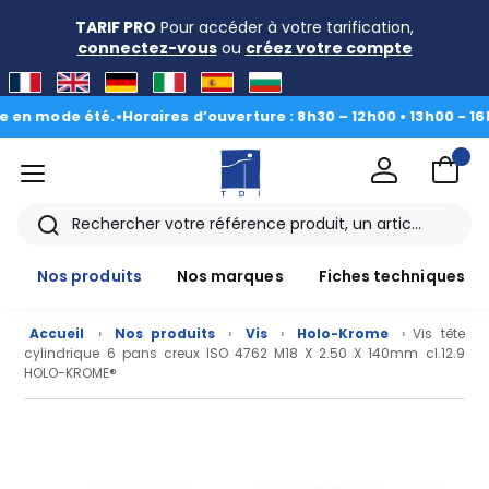
TARIF PRO
Pour accéder à votre tarification,
connectez-vous
ou
créez votre compte
mode été.
•
Horaires d’ouverture : 8h30 – 12h00 • 13h00 - 16h30
|
Du
menu
TDI
Rechercher
Nos produits
Nos marques
Fiches techniques
Accueil
›
Nos produits
›
Vis
›
Holo-Krome
› Vis tête
cylindrique 6 pans creux ISO 4762 M18 X 2.50 X 140mm cl.12.9
HOLO-KROME®