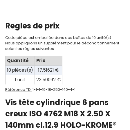
compte
Mon
Regles de prix
panier
Cette pièce est emballée dans des boîtes de 10 unité(s)
Contact
Nous appliquons un supplément pour le déconditionnement
selon les règles suivantes
Quantité
Prix
10 pièces(s)
17.51621 €
1 unit
23.50092 €
Référence TDI
1-1-1-19-18-250-140-4-1
Vis tête cylindrique 6 pans
creux ISO 4762 M18 X 2.50 X
140mm cl.12.9 HOLO-KROME®