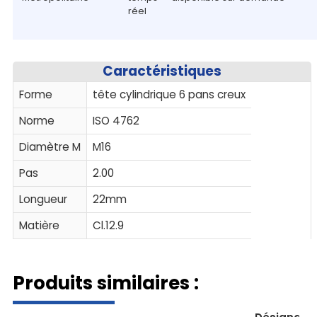
réel
Caractéristiques
Forme
tête cylindrique 6 pans creux
Norme
ISO 4762
Diamètre M
M16
Pas
2.00
Longueur
22mm
Matière
Cl.12.9
Produits similaires :