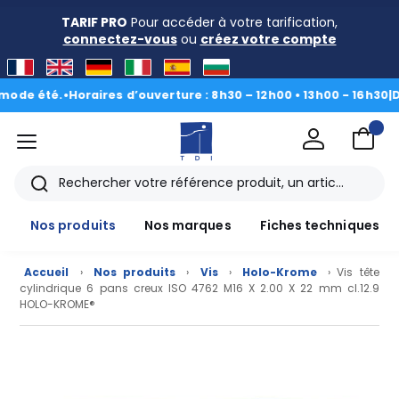
TARIF PRO
Pour accéder à votre tarification,
connectez-vous
ou
créez votre compte
e été.
•
Horaires d’ouverture : 8h30 – 12h00 • 13h00 - 16h30
|
Du 3 
menu
TDI
Rechercher
Nos produits
Nos marques
Fiches techniques
Accueil
›
Nos produits
›
Vis
›
Holo-Krome
› Vis tête
cylindrique 6 pans creux ISO 4762 M16 X 2.00 X 22 mm cl.12.9
HOLO-KROME®