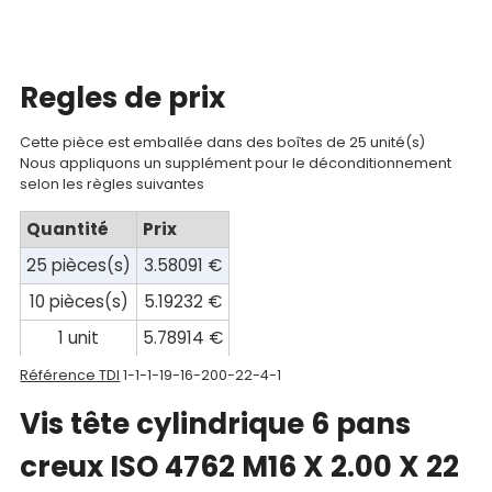
compte
Mon
Regles de prix
panier
Cette pièce est emballée dans des boîtes de 25 unité(s)
Contact
Nous appliquons un supplément pour le déconditionnement
selon les règles suivantes
Quantité
Prix
25 pièces(s)
3.58091 €
10 pièces(s)
5.19232 €
1 unit
5.78914 €
Référence TDI
1-1-1-19-16-200-22-4-1
Vis tête cylindrique 6 pans
creux ISO 4762 M16 X 2.00 X 22