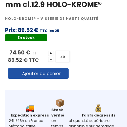
mm cl.12.9 HOLO-KROME®
HOLO-KROME® - VISSERIE DE HAUTE QUALITÉ
Prix:
89.52 €
TTC les 25
En stock
74.60 €
HT
+
89.52 €
TTC
-
Ajouter au panier
Stock
Expédition express
vérifié
Tarifs dégressifs
24h/48h en France
en
et quantité supérieure
Métropolitaine
temps
disponible sur demande