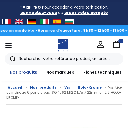
TARIF PRO
Pour accéder à votre tarification,
connectez-vous
ou
créez votre compte
en mode été.
•
Horaires d’ouverture : 8h30 – 12h00 • 13h00 - 16h3
menu
TDI
Rechercher
Nos produits
Nos marques
Fiches techniques
Accueil
›
Nos produits
›
Vis
›
Holo-Krome
› Vis tête
cylindrique 6 pans creux ISO 4762 M12 X 1.75 X 22mm cl.12.9 HOLO-
KROME®