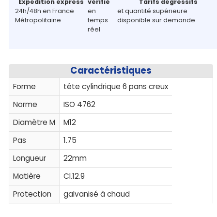
Expédition express
vérifié
Tarifs dégressifs
24h/48h en France
en
et quantité supérieure
Métropolitaine
temps
disponible sur demande
réel
Caractéristiques
Forme
tête cylindrique 6 pans creux
Norme
ISO 4762
Diamètre M
M12
Pas
1.75
Longueur
22mm
Matière
Cl.12.9
Protection
galvanisé à chaud