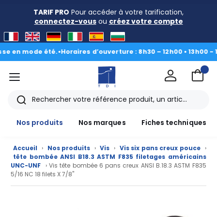
TARIF PRO
Pour accéder à votre tarification,
connectez-vous
ou
créez votre compte
n mode été.
•
Horaires d’ouverture : 8h30 – 12h00 • 13h00 - 16h30
|
menu
TDI
Rechercher
Nos produits
Nos marques
Fiches techniques
Accueil
›
Nos produits
›
Vis
›
Vis six pans creux pouce
›
tête bombée ANSI B18.3 ASTM F835 filetages américains
UNC-UNF
› Vis tête bombée 6 pans creux ANSI B.18.3 ASTM F835
5/16 NC 18 filets X 7/8"