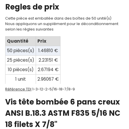
Regles de prix
compte
Mon
Cette pièce est emballée dans des boîtes de 50 unité(s)
Nous appliquons un supplément pour le déconditionnement
panier
selon les règles suivantes
Contact
Quantité
Prix
50 pièces(s)
1.46810 €
25 pièces(s)
2.23151 €
10 pièces(s)
2.67194 €
1 unit
2.96067 €
Référence TDI
1-3-12-2-5/16-18-7/8-9
Vis tête bombée 6 pans creux
ANSI B.18.3 ASTM F835 5/16 NC
18 filets X 7/8"