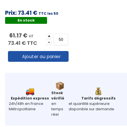
Prix:
73.41 €
TTC les 50
En stock
61.17 €
HT
+
73.41 €
TTC
-
Ajouter au panier
Stock
Expédition express
vérifié
Tarifs dégressifs
24h/48h en France
en
et quantité supérieure
Métropolitaine
temps
disponible sur demande
réel