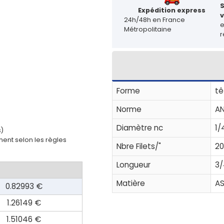
Expédition express
v
24h/48h en France
Métropolitaine
r
Forme
tê
Norme
AN
Diamètre nc
1/
s)
ent selon les règles
Nbre Filets/"
20
Longueur
3/
Matière
A
0.82993 €
1.26149 €
1.51046 €