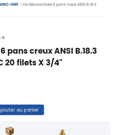
s UNC-UNF
› Vis tête bombée 6 pans creux ANSI B.18.3
4-9
6 pans creux ANSI B.18.3
20 filets X 3/4"
Ajouter au panier