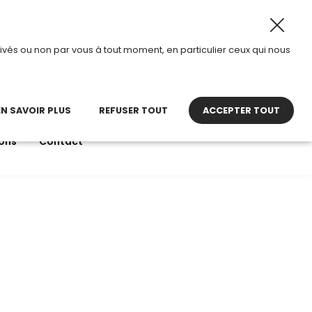
26, TDI passe en mode été.
•
Horaires d’ouverture : 8h30
ivés ou non par vous à tout moment, en particulier ceux qui nous
22 27 30 27
contact@tdi.fr
pel non surtaxé
EN SAVOIR PLUS
REFUSER TOUT
ACCEPTER TOUT
ons
Contact