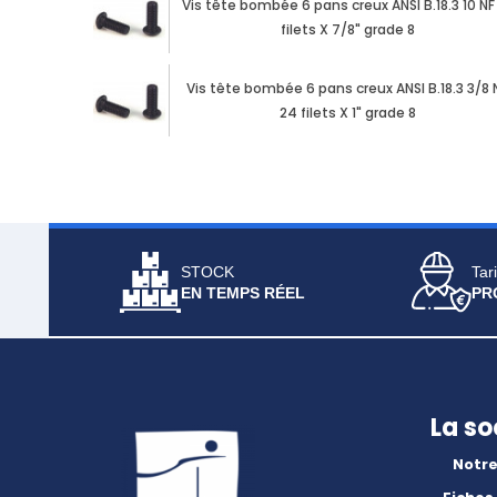
Vis tête bombée 6 pans creux ANSI B.18.3 10 NF
filets X 7/8" grade 8
Vis tête bombée 6 pans creux ANSI B.18.3 3/8 
24 filets X 1" grade 8
STOCK
Tari
EN TEMPS RÉEL
PR
La so
Notre