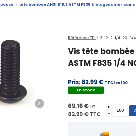
x pouce
›
tête bombée ANSI B18.3 ASTM F835 filetages américain
Référence TDI
1-3-12-2-1/4-20-3/
Vis tête bombée 
ASTM F835 1/4 NC 
Prix:
82.99 €
TTC les 100
En stock
69.16 €
HT
+
82.99 €
TTC
-