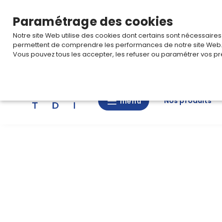
TARIF PRO
Pour accéder à votre tarification,
connectez-
Paramétrage des cookies
Notre site Web utilise des cookies dont certains sont nécessaire
permettent de comprendre les performances de notre site Web
Vous pouvez tous les accepter, les refuser ou paramétrer vos pr
Rechercher
Nos produits
menu
menu
Nos
produits
CAD/3D