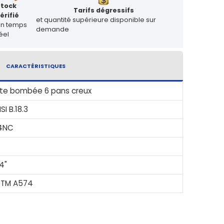
Stock
Tarifs dégressifs
érifié
et quantité supérieure disponible sur
en temps
demande
éel
CARACTÉRISTIQUES
te bombée 6 pans creux
SI B.18.3
4NC
4"
STM A574