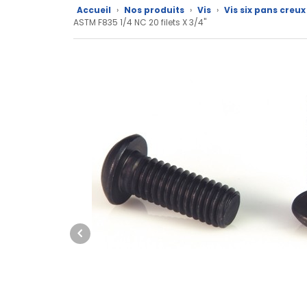
Accueil
›
Nos produits
›
Vis
›
Vis six pans creu
Nos
ASTM F835 1/4 NC 20 filets X 3/4"
marques
Fiches
techniques
Catalogue
Documentations
Mon
compte
Mon
panier
Contact