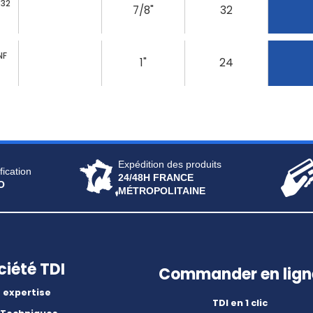
 32
7/8"
32
NF
1"
24
Expédition des produits
fication
24/48H FRANCE
O
MÉTROPOLITAINE
ciété TDI
Commander en lign
 expertise
TDI en 1 clic