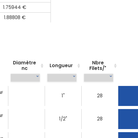
1.75944 €
1.88808 €
Diamètre
Nbre
Longueur
nc
Filets/"
NF
1"
28
NF
1/2"
28