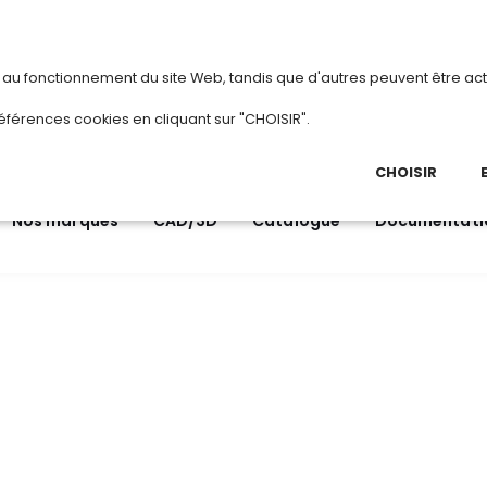
vous
ou
créez votre compte
Du 3 au 28 août 20
s au fonctionnement du site Web, tandis que d'autres peuvent être act
.
éférences cookies en cliquant sur "CHOISIR".
03 
Ap
CHOISIR
Nos marques
CAD/3D
Catalogue
Documentati