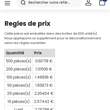
Rechercher
menu
Nos
produits
Regles de prix
CAD/3D
Cette pièce est emballée dans des boîtes de 500 unité(s)
Nos
Nous appliquons un supplément pour le déconditionnement
marques
selon les règles suivantes
Fiches
Quantité
Prix
techniques
500 pièces(s)
0.60718 €
200 pièces(s)
1.10506 €
Catalogue
100 pièces(s)
1.46936 €
Documentations
50 pièces(s)
1.83973 €
Mon
25 pièces(s)
2.20404 €
compte
10 pièces(s)
2.57442 €
1 unit
2.75758 €