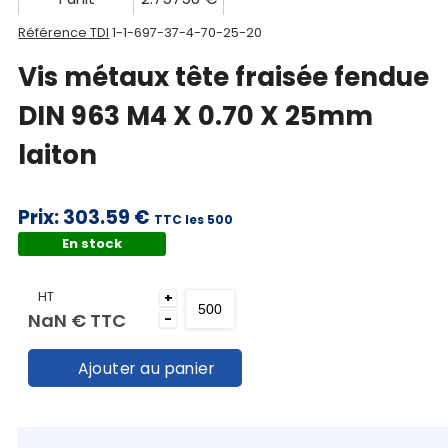
Mon
panier
Référence TDI
1-1-697-37-4-70-25-20
Vis métaux tête fraisée fendue
Contact
DIN 963 M4 X 0.70 X 25mm
laiton
Prix:
303.59 €
TTC les 500
En stock
HT
+
NaN €
TTC
-
Ajouter au panier