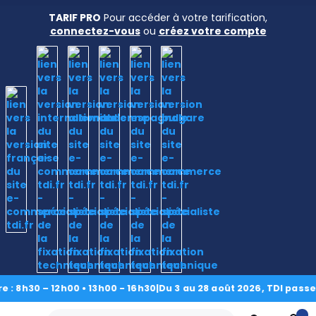
TARIF PRO
Pour accéder à votre tarification,
connectez-vous
ou
créez votre compte
Accueil
›
Nos produits
›
Laiton
›
Vis à tête fraisée
fendue DIN 963
› Vis métaux tête fraisée fendue DIN 963 M4 X
0.70 X 25mm laiton
h30 – 12h00 • 13h00 - 16h30
|
Du 3 au 28 août 2026, TDI passe en 