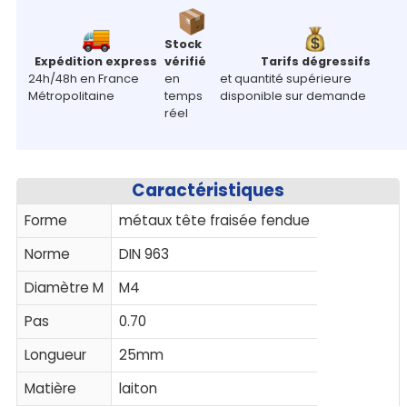
Stock
Expédition express
vérifié
Tarifs dégressifs
24h/48h en France
en
et quantité supérieure
Métropolitaine
temps
disponible sur demande
réel
Caractéristiques
Forme
métaux tête fraisée fendue
Norme
DIN 963
Diamètre M
M4
Pas
0.70
Longueur
25mm
Matière
laiton