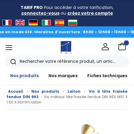
TARIF PRO
Pour accéder à votre tarification,
connectez-vous
ou
créez votre compte
 mode été.
•
Horaires d’ouverture : 8h30 – 12h00 • 13h00 - 16h30
|
D
menu
TDI
Rechercher
Nos produits
Nos marques
Fiches techniques
Accueil
›
Nos produits
›
Laiton
›
Vis à tête fraisée
fendue DIN 963
› Vis métaux tête fraisée fendue DIN 963 M10 X
1.50 X 60mm laiton