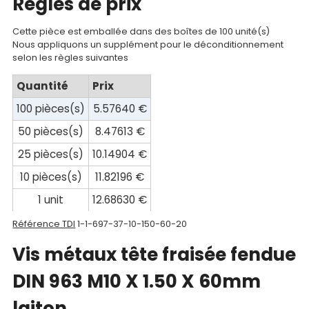
Regles de prix
compte
Cette pièce est emballée dans des boîtes de 100 unité(s)
Mon
Nous appliquons un supplément pour le déconditionnement
selon les règles suivantes
panier
Quantité
Prix
Contact
100 pièces(s)
5.57640 €
50 pièces(s)
8.47613 €
25 pièces(s)
10.14904 €
10 pièces(s)
11.82196 €
1 unit
12.68630 €
Référence TDI
1-1-697-37-10-150-60-20
Vis métaux tête fraisée fendue
DIN 963 M10 X 1.50 X 60mm
laiton