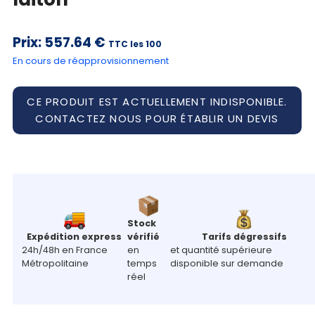
Prix:
557.64 €
TTC les 100
En cours de réapprovisionnement
CE PRODUIT EST ACTUELLEMENT INDISPONIBLE.
CONTACTEZ NOUS POUR ÉTABLIR UN DEVIS
Stock
Expédition express
vérifié
Tarifs dégressifs
24h/48h en France
en
et quantité supérieure
Métropolitaine
temps
disponible sur demande
réel