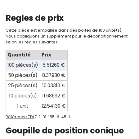
compte
Regles de prix
Mon
panier
Cette pièce est emballée dans des boîtes de 100 unité(s)
Nous appliquons un supplément pour le déconditionnement
selon les règles suivantes
Contact
Quantité
Prix
100 pièces(s)
5.51269 €
50 pièces(s)
8.37930 €
25 pièces(s)
10.03310 €
10 pièces(s)
11.68692 €
1 unit
12.54139 €
Référence TDI
7-1-31-155-6-45-1
Goupille de position conique