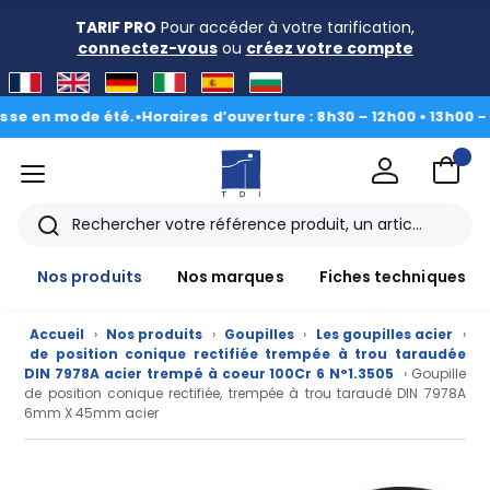
TARIF PRO
Pour accéder à votre tarification,
connectez-vous
ou
créez votre compte
n mode été.
•
Horaires d’ouverture : 8h30 – 12h00 • 13h00 - 16h30
|
menu
TDI
Rechercher
Nos produits
Nos marques
Fiches techniques
Accueil
›
Nos produits
›
Goupilles
›
Les goupilles acier
›
de position conique rectifiée trempée à trou taraudée
DIN 7978A acier trempé à coeur 100Cr 6 N°1.3505
› Goupille
de position conique rectifiée, trempée à trou taraudé DIN 7978A
6mm X 45mm acier