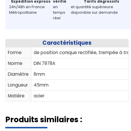
Expédition express
vérifié
Tarifs dégressifs
24h/48h en France
en
et quantité supérieure
Métropolitaine
temps
disponible sur demande
réel
Caractéristiques
Forme
de position conique rectifiée, trempée à tr
Norme
DIN 7978A
Diamètre
6mm
Longueur
45mm
Matière
acier
Produits similaires :