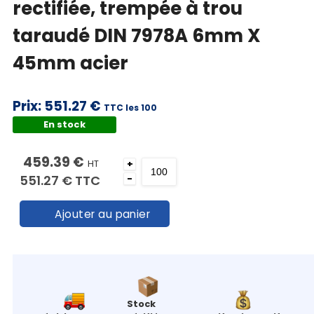
rectifiée, trempée à trou
taraudé DIN 7978A 6mm X
45mm acier
Prix:
551.27 €
TTC les 100
En stock
459.39 €
HT
+
551.27 €
TTC
-
Ajouter au panier
Stock