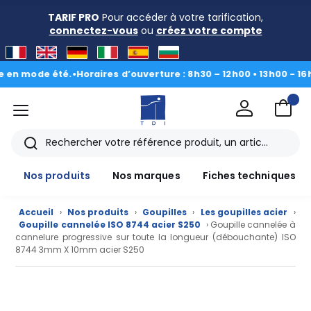
TARIF PRO
Pour accéder à votre tarification,
connectez-vous
ou
créez votre compte
 mode été.
•
Horaires d’ouverture : 8h30 – 12h00 • 13h00 - 16h30
|
D
menu
TDI
Rechercher
Nos produits
Nos marques
Fiches techniques
Accueil
›
Nos produits
›
Goupilles
›
Les goupilles acier
›
Goupille cannelée ISO 8744 acier S250
› Goupille cannelée à
cannelure progressive sur toute la longueur (débouchante) ISO
8744 3mm X 10mm acier S250