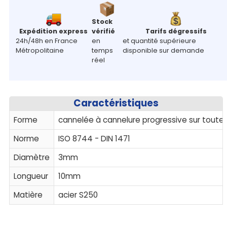
Stock
Expédition express
vérifié
Tarifs dégressifs
24h/48h en France
en
et quantité supérieure
Métropolitaine
temps
disponible sur demande
réel
Caractéristiques
Forme
cannelée à cannelure progressive sur toute
Norme
ISO 8744 - DIN 1471
Diamètre
3mm
Longueur
10mm
Matière
acier S250