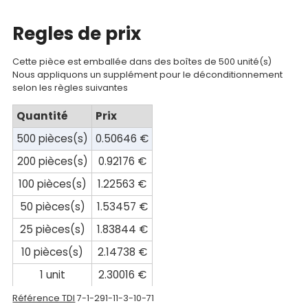
Mon
compte
Regles de prix
Mon
Cette pièce est emballée dans des boîtes de 500 unité(s)
panier
Nous appliquons un supplément pour le déconditionnement
selon les règles suivantes
Contact
Quantité
Prix
500 pièces(s)
0.50646 €
200 pièces(s)
0.92176 €
100 pièces(s)
1.22563 €
50 pièces(s)
1.53457 €
25 pièces(s)
1.83844 €
10 pièces(s)
2.14738 €
1 unit
2.30016 €
Référence TDI
7-1-291-11-3-10-71