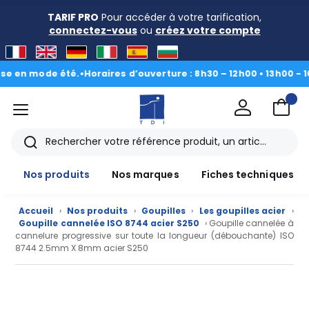
TARIF PRO
Pour accéder à votre tarification,
connectez-vous
ou
créez votre compte
n mode été.
•
Horaires d’ouverture : 8h30 – 12h00 • 13h00 - 16h30
|
menu
TDI
Rechercher
Nos produits
Nos marques
Fiches techniques
Accueil
›
Nos produits
›
Goupilles
›
Les goupilles acier
›
Goupille cannelée ISO 8744 acier S250
› Goupille cannelée à
cannelure progressive sur toute la longueur (débouchante) ISO
8744 2.5mm X 8mm acier S250