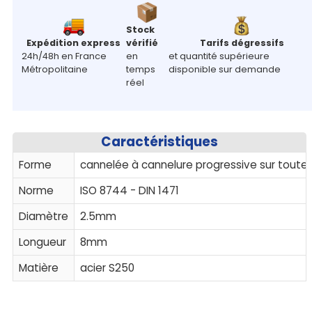
Stock
Expédition express
vérifié
Tarifs dégressifs
24h/48h en France
en
et quantité supérieure
Métropolitaine
temps
disponible sur demande
réel
Caractéristiques
Forme
cannelée à cannelure progressive sur toute
Norme
ISO 8744 - DIN 1471
Diamètre
2.5mm
Longueur
8mm
Matière
acier S250