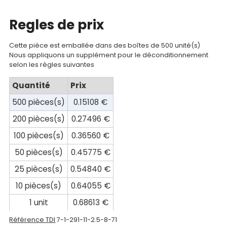
Mon
compte
Regles de prix
Mon
Cette pièce est emballée dans des boîtes de 500 unité(s)
panier
Nous appliquons un supplément pour le déconditionnement
selon les règles suivantes
Contact
Quantité
Prix
500 pièces(s)
0.15108 €
200 pièces(s)
0.27496 €
100 pièces(s)
0.36560 €
50 pièces(s)
0.45775 €
25 pièces(s)
0.54840 €
10 pièces(s)
0.64055 €
1 unit
0.68613 €
Référence TDI
7-1-291-11-2.5-8-71